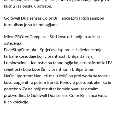
kućnu i salonsku upotrebu.
Goldwell Dualsenses Color Brilliance Extra Rich šampon
formulisan je sa tehnologijama:
MicroPROtec Complex – Štiti kosu od spoljnih uticaja i
oštećenja
FadeStopFormula – Sprječava ispiranje i blijedenje boje
farbane kose, daje boji vibrantnost i brilijantan sjaj
Luminescine – Jedinstvena tehnologija koja transformiše UV
svijetlost i boju kose čini vibrantnom i brilijantnom
Način upotrebe: Nanijeti malu količinu proizvoda na mokru
kosu, zapjeniti, a potom isprati. Ponoviti postupak ukoliko je
potrebno. Za najbolji rezultat kombinovati sa ostalim
proizvodima iz Goldwell Dualsenses Color Brilliance Extra
Rich kolekcije.