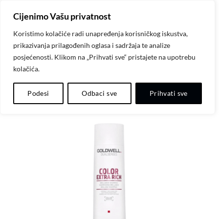
Skip
Cijenimo Vašu privatnost
to
content
Koristimo kolačiće radi unapređenja korisničkog iskustva,
prikazivanja prilagođenih oglasa i sadržaja te analize
posjećenosti. Klikom na „Prihvati sve“ pristajete na upotrebu
kolačića.
Dodaj
Podesi
Odbaci sve
Prihvati sve
na
listu
želja