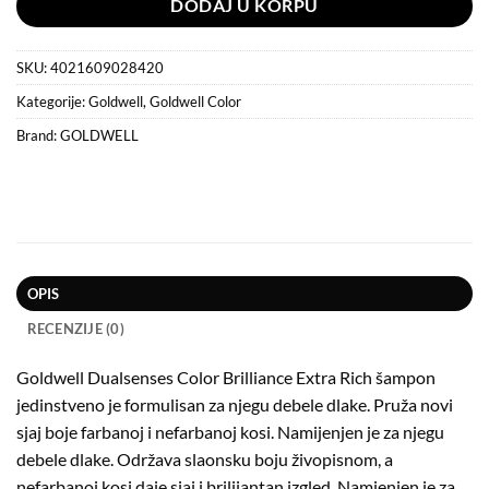
DODAJ U KORPU
SKU:
4021609028420
Kategorije:
Goldwell
,
Goldwell Color
Brand:
GOLDWELL
OPIS
RECENZIJE (0)
Goldwell Dualsenses Color Brilliance Extra Rich šampon
jedinstveno je formulisan za njegu debele dlake. Pruža novi
sjaj boje farbanoj i nefarbanoj kosi. Namijenjen je za njegu
debele dlake. Održava slaonsku boju živopisnom, a
nefarbanoj kosi daje sjaj i brilijantan izgled. Namjenjen je za