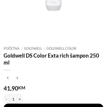
POČETNA
/
GOLDWELL
/
GOLDWELL COLOR
Goldwell DS Color Exta rich šampon 250
ml
41,90
KM
Goldwell DS Color Exta rich šampon 250 ml količina