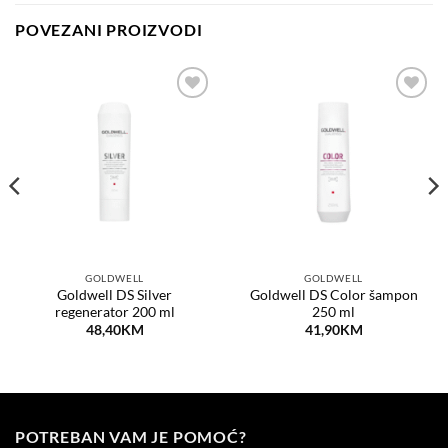
POVEZANI PROIZVODI
Dodaj
Dodaj
na
na
listu
listu
želja
želja
GOLDWELL
GOLDWELL
Goldwell DS Silver
Goldwell DS Color šampon
regenerator 200 ml
250 ml
48,40
KM
41,90
KM
POTREBAN VAM JE POMOĆ?