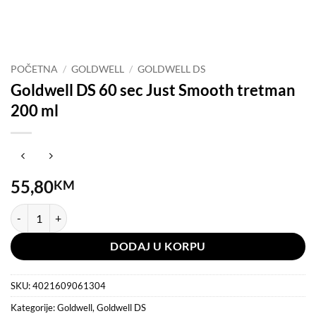
POČETNA
/
GOLDWELL
/
GOLDWELL DS
Goldwell DS 60 sec Just Smooth tretman
200 ml
55,80
KM
Goldwell DS 60 sec Just Smooth tretman 200 ml količina
DODAJ U KORPU
SKU:
4021609061304
Kategorije:
Goldwell
,
Goldwell DS