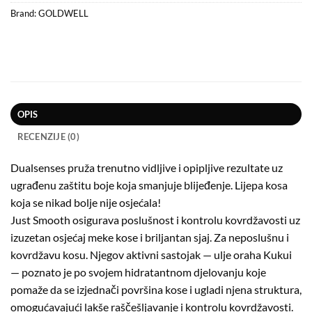
Brand:
GOLDWELL
OPIS
RECENZIJE (0)
Dualsenses pruža trenutno vidljive i opipljive rezultate uz
ugrađenu zaštitu boje koja smanjuje blijeđenje. Lijepa kosa
koja se nikad bolje nije osjećala!
Just Smooth osigurava poslušnost i kontrolu kovrdžavosti uz
izuzetan osjećaj meke kose i briljantan sjaj. Za neposlušnu i
kovrdžavu kosu. Njegov aktivni sastojak — ulje oraha Kukui
— poznato je po svojem hidratantnom djelovanju koje
pomaže da se izjednači površina kose i ugladi njena struktura,
omogućavajući lakše raščešljavanje i kontrolu kovrdžavosti.