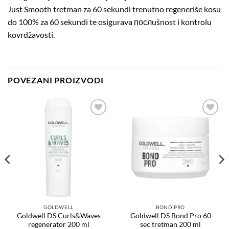
Just Smooth tretman za 60 sekundi trenutno regeneriše kosu
do 100% za 60 sekundi te osigurava послušnost i kontrolu
kovrdžavosti.
POVEZANI PROIZVODI
Dodaj
Dodaj
na
na
listu
listu
želja
želja
GOLDWELL
BOND PRO
Goldwell DS Curls&Waves
Goldwell DS Bond Pro 60
regenerator 200 ml
sec tretman 200 ml