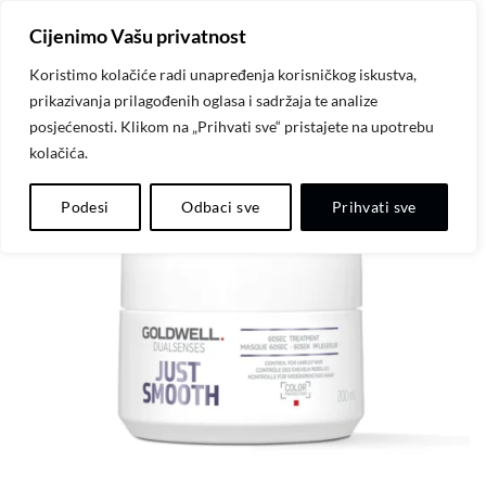
Skip
Cijenimo Vašu privatnost
to
content
Koristimo kolačiće radi unapređenja korisničkog iskustva,
prikazivanja prilagođenih oglasa i sadržaja te analize
posjećenosti. Klikom na „Prihvati sve“ pristajete na upotrebu
kolačića.
Dodaj
Podesi
Odbaci sve
Prihvati sve
na
listu
želja