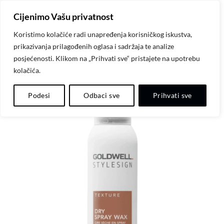
Skip
Cijenimo Vašu privatnost
to
content
Koristimo kolačiće radi unapređenja korisničkog iskustva,
prikazivanja prilagođenih oglasa i sadržaja te analize
posjećenosti. Klikom na „Prihvati sve“ pristajete na upotrebu
kolačića.
Dodaj
Podesi
Odbaci sve
Prihvati sve
na
listu
želja