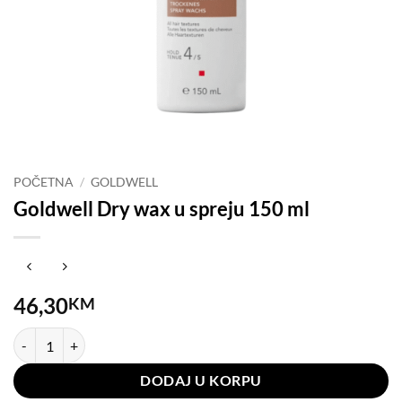
POČETNA
/
GOLDWELL
Goldwell Dry wax u spreju 150 ml
46,30
KM
Goldwell Dry wax u spreju 150 ml količina
DODAJ U KORPU