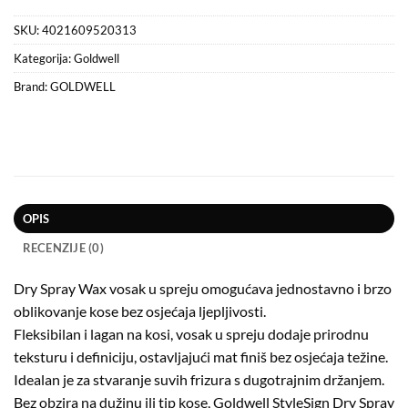
SKU:
4021609520313
Kategorija:
Goldwell
Brand:
GOLDWELL
OPIS
RECENZIJE (0)
Dry Spray Wax vosak u spreju omogućava jednostavno i brzo
oblikovanje kose bez osjećaja ljepljivosti.
Fleksibilan i lagan na kosi, vosak u spreju dodaje prirodnu
teksturu i definiciju, ostavljajući mat finiš bez osjećaja težine.
Idealan je za stvaranje suvih frizura s dugotrajnim držanjem.
Bez obzira na dužinu ili tip kose, Goldwell StyleSign Dry Spray