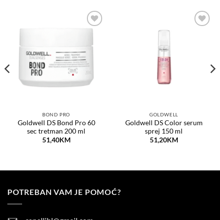
Dodaj
Dodaj
na
na
listu
listu
želja
želja
BOND PRO
GOLDWELL
Goldwell DS Bond Pro 60
Goldwell DS Color serum
sec tretman 200 ml
sprej 150 ml
51,40
KM
51,20
KM
POTREBAN VAM JE POMOĆ?