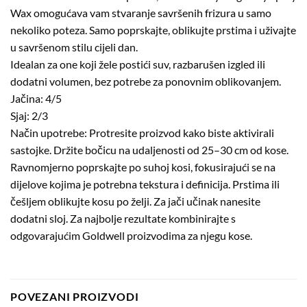
Wax omogućava vam stvaranje savršenih frizura u samo
nekoliko poteza. Samo poprskajte, oblikujte prstima i uživajte
u savršenom stilu cijeli dan.
Idealan za one koji žele postići suv, razbarušen izgled ili
dodatni volumen, bez potrebe za ponovnim oblikovanjem.
Jačina: 4/5
Sjaj: 2/3
Način upotrebe: Protresite proizvod kako biste aktivirali
sastojke. Držite bočicu na udaljenosti od 25–30 cm od kose.
Ravnomjerno poprskajte po suhoj kosi, fokusirajući se na
dijelove kojima je potrebna tekstura i definicija. Prstima ili
češljem oblikujte kosu po želji. Za jači učinak nanesite
dodatni sloj. Za najbolje rezultate kombinirajte s
odgovarajućim Goldwell proizvodima za njegu kose.
POVEZANI PROIZVODI