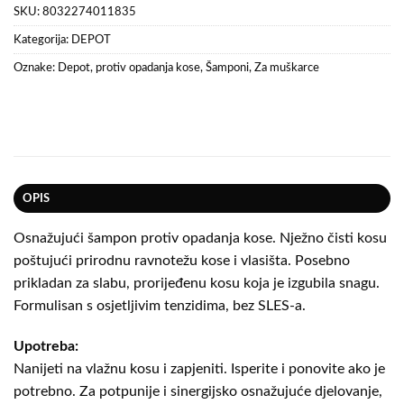
SKU:
8032274011835
Kategorija:
DEPOT
Oznake:
Depot
,
protiv opadanja kose
,
Šamponi
,
Za muškarce
OPIS
Osnažujući šampon protiv opadanja kose. Nježno čisti kosu
poštujući prirodnu ravnotežu kose i vlasišta. Posebno
prikladan za slabu, prorijeđenu kosu koja je izgubila snagu.
Formulisan s osjetljivim tenzidima, bez SLES-a.
Upotreba:
Nanijeti na vlažnu kosu i zapjeniti. Isperite i ponovite ako je
potrebno. Za potpunije i sinergijsko osnažujuće djelovanje,