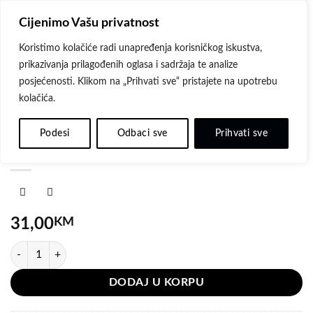
Skip
Cijenimo Vašu privatnost
to
content
Koristimo kolačiće radi unapređenja korisničkog iskustva,
prikazivanja prilagođenih oglasa i sadržaja te analize
posjećenosti. Klikom na „Prihvati sve“ pristajete na upotrebu
kolačića.
POČETNA
/
DEPOT
Dodaj
Depot 105 Invigorating 250ml- šampon za
na
Podesi
Odbaci sve
Prihvati sve
jačanje kose
listu
želja
31,00
KM
Depot 105 Invigorating 250ml- šampon za jačanje kose količina
DODAJ U KORPU