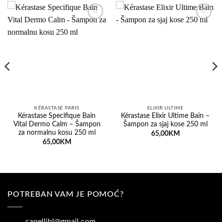
Dodaj
Dodaj
na
na
listu
listu
želja
želja
KÉRASTASE PARIS
ELIXIR ULTIME
Kérastase Specifique Bain
Kérastase Elixir Ultime Bain –
Vital Dermo Calm – Šampon
Šampon za sjaj kose 250 ml
za normalnu kosu 250 ml
65,00
KM
65,00
KM
POTREBAN VAM JE POMOĆ?
capellibl@gmail.com