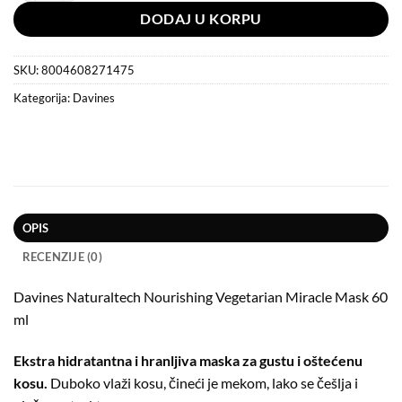
DODAJ U KORPU
SKU:
8004608271475
Kategorija:
Davines
OPIS
RECENZIJE (0)
Davines Naturaltech Nourishing Vegetarian Miracle Mask 60
ml
Ekstra hidratantna i hranljiva maska za gustu i oštećenu
kosu.
Duboko vlaži kosu, čineći je mekom, lako se češlja i