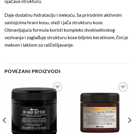
ojačava strukturu.
Daje dodatnu hidrataciju i mekoću. Sa prirodnim aktivnim
sastojcima hrani kosu, vlaži i jača strukturu kose.
Obnavljajuća formula koristi kompleks dvokiselinskog
vezivanja i zaglađuje strukturu kose biljnim keratinom, čini je
mekom i lakšom za raščešljavanje.
POVEZANI PROIZVODI
Dodaj
Dodaj
na
na
listu
listu
želja
želja