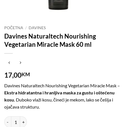
POČETNA
/
DAVINES
Davines Naturaltech Nourishing
Vegetarian Miracle Mask 60 ml
17,00
KM
Davines Naturaltech Nourishing Vegetarian Miracle Mask –
Ekstra hidratantna i hranljiva maska za gustu i oštećenu
kosu.
Duboko vlaži kosu, čineći je mekom, lako se češlja i
ojačava strukturu.
Davines Naturaltech Nourishing Vegetarian Miracle Mask 60 ml količ