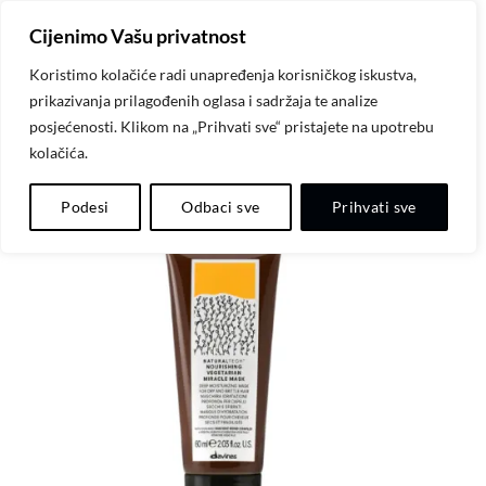
Skip
Cijenimo Vašu privatnost
to
content
Koristimo kolačiće radi unapređenja korisničkog iskustva,
prikazivanja prilagođenih oglasa i sadržaja te analize
posjećenosti. Klikom na „Prihvati sve“ pristajete na upotrebu
kolačića.
Dodaj
Podesi
Odbaci sve
Prihvati sve
na
listu
želja