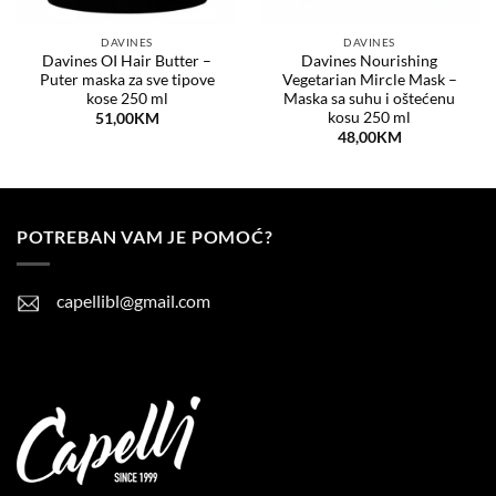
DAVINES
DAVINES
Davines OI Hair Butter –
Davines Nourishing
Puter maska za sve tipove
Vegetarian Mircle Mask –
kose 250 ml
Maska sa suhu i oštećenu
kosu 250 ml
51,00
KM
48,00
KM
POTREBAN VAM JE POMOĆ?
capellibl@gmail.com