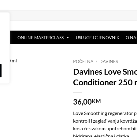
OP
ONLINE MASTERCLASS
USLUGE I CJENOVNIK
O N
POČETNA
/
DAVINES
Davines Love Sm
Dodaj
Conditioner 250 
na
listu
želja
36,00
KM
Love Smoothing regenerator 
kontroli i zaglađivanju kovrdž
kosa će svakom upotrebom biti
hidrirana, elastična i glatka.