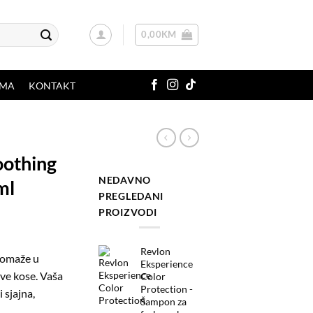
0,00
KM
AMA
KONTAKT
oothing
NEDAVNO
ml
PREGLEDANI
PROIZVODI
Revlon
pomaže u
Eksperience
ave kose. Vaša
Color
Protection -
 sjajna,
Šampon za