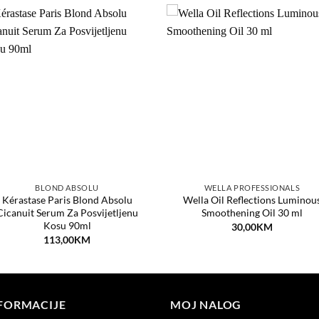
Dodaj
Dod
na
n
listu
lis
želja
žel
BLOND ABSOLU
WELLA PROFESSIONALS
Kérastase Paris Blond Absolu
Wella Oil Reflections Luminou
Cicanuit Serum Za Posvijetljenu
Smoothening Oil 30 ml
Kosu 90ml
30,00
KM
113,00
KM
FORMACIJE
MOJ NALOG