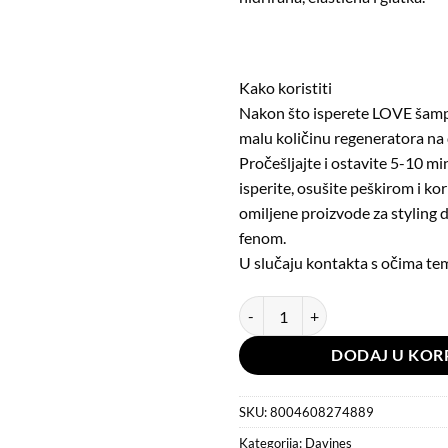
Kako koristiti
Nakon što isperete LOVE šamp
malu količinu regeneratora na 
Pročešljajte i ostavite 5-10 m
isperite, osušite peškirom i kor
omiljene proizvode za styling d
fenom.
U slučaju kontakta s očima tem
Davines Love Smoothing Conditio
DODAJ U KOR
SKU:
8004608274889
Kategorija:
Davines