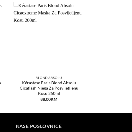
aj
Dodaj
a
na
tu
listu
ja
želja
BLOND ABSOLU
s
Kérastase Paris Blond Absolu
Cicaflash Njega Za Posvijetljenu
Kosu 250ml
88,00
KM
NAŠE POSLOVNICE