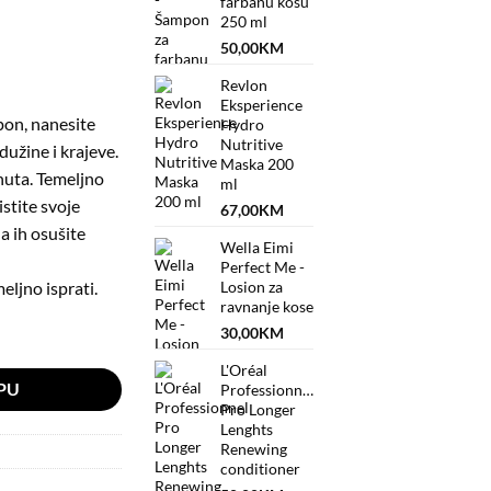
farbanu kosu
250 ml
50,00
KM
Revlon
Eksperience
on, nanesite
Hydro
Nutritive
dužine i krajeve.
Maska 200
inuta. Temeljno
ml
istite svoje
67,00
KM
a ih osušite
Wella Eimi
Perfect Me -
eljno isprati.
Losion za
ravnanje kose
30,00
KM
ner 250 ml količina
L'Oréal
PU
Professionnel
Pro Longer
Lenghts
Renewing
conditioner