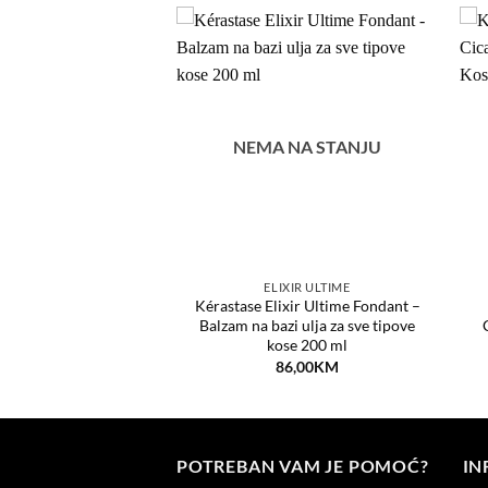
Dodaj
Dodaj
na
na
listu
listu
želja
želja
NEMA NA STANJU
ENSIFIQUE
ELIXIR ULTIME
Densifique Fondant
Kérastase Elixir Ultime Fondant –
lzam za gustoću kose
Balzam na bazi ulja za sve tipove
200 ml
kose 200 ml
6,00
KM
86,00
KM
POTREBAN VAM JE POMOĆ?
IN