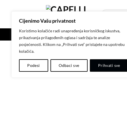
Skip
to
Pretraži:
content
Cijenimo Vašu privatnost
Koristimo kolačiće radi unapređenja korisničkog iskustva,
POČETNA
SH
prikazivanja prilagođenih oglasa i sadržaja te analize
posjećenosti. Klikom na „Prihvati sve“ pristajete na upotrebu
kolačića.
Podesi
Odbaci sve
Prihvati sve