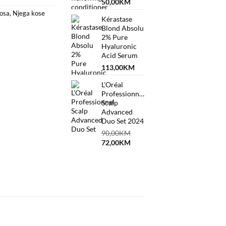
50,00
KM
kosa
,
Njega kose
Kérastase
Blond Absolu
2% Pure
Hyaluronic
Acid Serum
113,00
KM
L'Oréal
Professionnel
Scalp
Advanced
Duo Set 2024
90,00
KM
Original
Current
72,00
KM
price
price
was:
is:
90,00KM.
72,00KM.