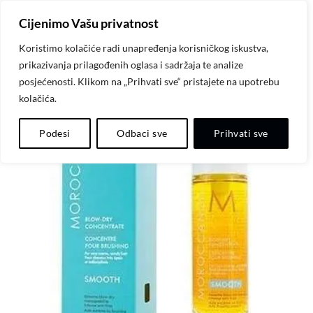
Skip
Cijenimo Vašu privatnost
to
content
Koristimo kolačiće radi unapređenja korisničkog iskustva,
prikazivanja prilagođenih oglasa i sadržaja te analize
posjećenosti. Klikom na „Prihvati sve“ pristajete na upotrebu
kolačića.
Dodaj
Podesi
Odbaci sve
Prihvati sve
na
listu
želja