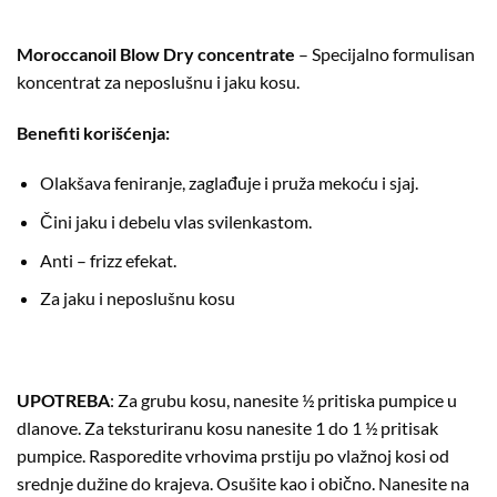
Moroccanoil Blow Dry concentrate
–
Specijalno formulisan
koncentrat za neposlušnu i jaku kosu.
Benefiti korišćenja:
Olakšava feniranje, zaglađuje i pruža mekoću i sjaj.
Čini jaku i debelu vlas svilenkastom.
Anti – frizz efekat.
Za jaku i neposlušnu kosu
UPOTREBA
: Za grubu kosu, nanesite ½ pritiska pumpice u
dlanove. Za teksturiranu kosu nanesite 1 do 1 ½ pritisak
pumpice. Rasporedite vrhovima prstiju po vlažnoj kosi od
srednje dužine do krajeva. Osušite kao i obično. Nanesite na