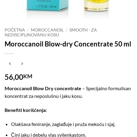
POČETNA
/
MOROCCANOIL
/
SMOOTH - ZA
NEDISCIPLINOVANU KOSU
Moroccanoil Blow-dry Concentrate 50 ml
56,00
KM
Moroccanoil Blow Dry concentrate
–
Specijalno formulisan
koncentrat za neposlušnu i jaku kosu.
Benefiti korišćenja:
Olakšava feniranje, zaglađuje i pruža mekoću i sjaj.
Čini jaku i debelu vlas svilenkastom.