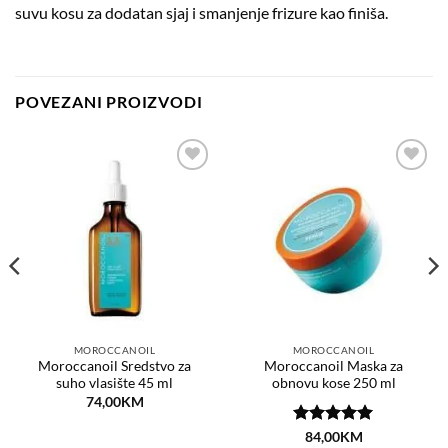
suvu kosu za dodatan sjaj i smanjenje frizure kao finiša.
POVEZANI PROIZVODI
Dodaj
Dodaj
na
na
listu
listu
želja
želja
MOROCCANOIL
MOROCCANOIL
Moroccanoil Sredstvo za
Moroccanoil Maska za
suho vlasište 45 ml
obnovu kose 250 ml
74,00
KM
Ocjenjeno
84,00
KM