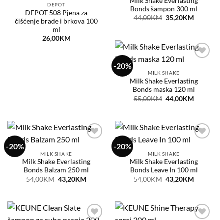
Milk Shake Everlasting
želja
želja
DEPOT
Bonds šampon 300 ml
DEPOT 508 Pjena za
Original
Current
44,00
KM
35,20
KM
čišćenje brade i brkova 100
price
price
ml
was:
is:
44,00KM.
35,20KM
26,00
KM
-20%
Dodaj
na
MILK SHAKE
listu
Milk Shake Everlasting
želja
Bonds maska 120 ml
Original
Current
55,00
KM
44,00
KM
price
price
was:
is:
55,00KM.
44,00KM
-20%
-20%
Dodaj
Dodaj
na
na
MILK SHAKE
MILK SHAKE
listu
listu
Milk Shake Everlasting
Milk Shake Everlasting
želja
želja
Bonds Balzam 250 ml
Bonds Leave In 100 ml
Original
Current
Original
Current
54,00
KM
43,20
KM
54,00
KM
43,20
KM
price
price
price
price
was:
is:
was:
is:
54,00KM.
43,20KM.
54,00KM.
43,20KM