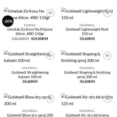
was:
is:
550,00KM.
440,0
-20%
Dodaj
Dodaj
na
na
KLIPSNA
GOLDWELL
listu
listu
Umetak Za Kosu Na Klipsne
Goldwell Lightweight fluid
želja
želja
60cm- #8D 110gr
150 ml
Original
Current
530,00
KM
424,00
KM
50,60
KM
price
price
was:
is:
530,00KM.
424,00KM.
Dodaj
Dodaj
na
na
GOLDWELL
GOLDWELL
listu
listu
Goldwell Straightening
Goldwell Shaping & finishing
želja
želja
balzam 100 ml
sprej 200 ml
50,60
KM
50,60
KM
Dodaj
Dodaj
na
na
GOLDWELL
GOLDWELL
listu
listu
Goldwell Blow dry sprej 200
Goldwell Air-dry bb krema