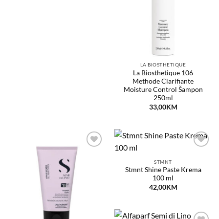
želja
LA BIOSTHETIQUE
La Biosthetique 106
Methode Clarifiante
Moisture Control Šampon
250ml
33,00
KM
Dodaj
Dodaj
na
na
STMNT
listu
listu
Stmnt Shine Paste Krema
želja
želja
100 ml
42,00
KM