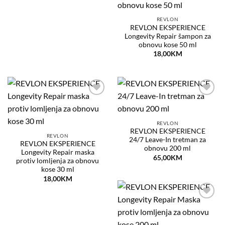
na
listu
želja
REVLON
REVLON EKSPERIENCE
Longevity Repair šampon za
obnovu kose 50 ml
18,00
KM
Dodaj
Dodaj
na
na
listu
listu
želja
želja
REVLON
REVLON EKSPERIENCE
REVLON
24/7 Leave-In tretman za
REVLON EKSPERIENCE
obnovu 200 ml
Longevity Repair maska
65,00
KM
protiv lomljenja za obnovu
kose 30 ml
18,00
KM
Dodaj
na
listu