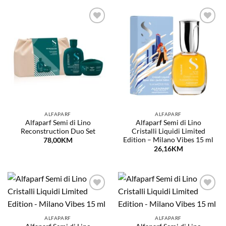
Dodaj
Dodaj
na
na
listu
listu
želja
želja
ALFAPARF
ALFAPARF
Alfaparf Semi di Lino
Alfaparf Semi di Lino
Reconstruction Duo Set
Cristalli Liquidi Limited
Edition – Milano Vibes 15 ml
78,00
KM
26,16
KM
Dodaj
Dodaj
na
na
listu
listu
želja
želja
ALFAPARF
ALFAPARF