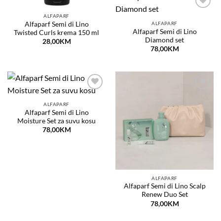
Dodaj
ALFAPARF
na
Alfaparf Semi di Lino
ALFAPARF
listu
Alfaparf Semi di Lino
Twisted Curls krema 150 ml
želja
Diamond set
28,00
KM
78,00
KM
Dodaj
Dodaj
na
na
ALFAPARF
listu
listu
Alfaparf Semi di Lino
želja
želja
Moisture Set za suvu kosu
78,00
KM
ALFAPARF
Alfaparf Semi di Lino Scalp
Renew Duo Set
78,00
KM