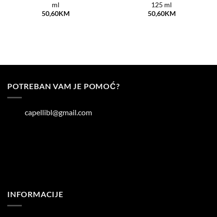
želja
želja
ml
125 ml
50,60
KM
50,60
KM
POTREBAN VAM JE POMOĆ?
capellibl@gmail.com
INFORMACIJE