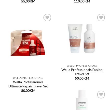
55,00
KM
110,00
KM
Dodaj
Dodaj
na
na
listu
listu
želja
želja
WELLA PROFESSIONALS
Wella Professionals Fusion
Travel Set
WELLA PROFESSIONALS
50,00
KM
Wella Professionals
Ultimate Repair Travel Set
80,00
KM
Dodaj
na
listu