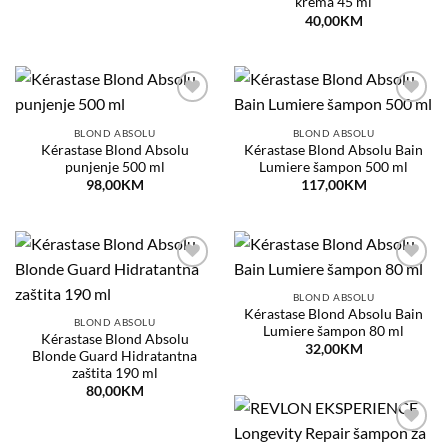
krema 45 ml
40,00
KM
Dodaj
Dodaj
na
na
BLOND ABSOLU
BLOND ABSOLU
listu
listu
Kérastase Blond Absolu
Kérastase Blond Absolu Bain
želja
želja
punjenje 500 ml
Lumiere šampon 500 ml
98,00
KM
117,00
KM
Dodaj
Dodaj
na
na
BLOND ABSOLU
listu
listu
Kérastase Blond Absolu Bain
želja
želja
BLOND ABSOLU
Lumiere šampon 80 ml
Kérastase Blond Absolu
32,00
KM
Blonde Guard Hidratantna
zaštita 190 ml
80,00
KM
Dodaj