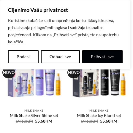
Skip
Cijenimo Vašu privatnost
to
content
Koristimo kolačiće radi unapređenja korisničkog iskustva,
prikazivanja prilagođenih oglasa i sadržaja te analize
NOVI PROIZVODI
posjećenosti. Klikom na „Prihvati sve“ pristajete na upotrebu
kolačića.
Podesi
Odbaci sve
Prihvati sve
-20%
-20%
Dodaj
Dodaj
na
na
listu
listu
NOVO
NOVO
želja
želja
MILK SHAKE
MILK SHAKE
Milk Shake Silver Shine set
Milk Shake Icy Blond set
Original
Current
Original
Current
69,60
KM
55,68
KM
69,60
KM
55,68
KM
price
price
price
price
was:
is:
was:
is:
69,60KM.
55,68KM.
69,60KM.
55,68KM