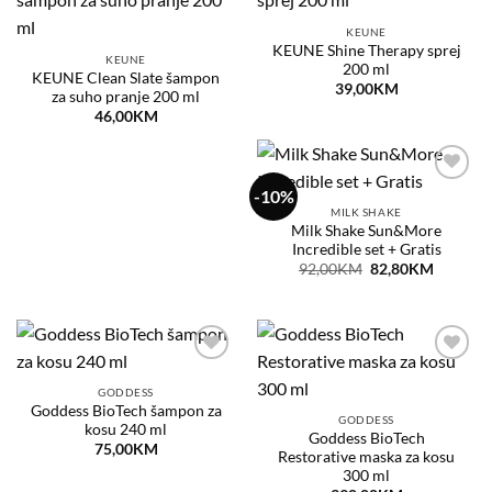
Dodaj
Dodaj
na
na
KEUNE
listu
listu
KEUNE Shine Therapy sprej
želja
želja
KEUNE
200 ml
KEUNE Clean Slate šampon
39,00
KM
za suho pranje 200 ml
46,00
KM
-10%
Dodaj
na
MILK SHAKE
listu
Milk Shake Sun&More
želja
Incredible set + Gratis
Original
Current
92,00
KM
82,80
KM
price
price
was:
is:
92,00KM.
82,80KM
Dodaj
Dodaj
na
na
GODDESS
listu
listu
Goddess BioTech šampon za
želja
želja
GODDESS
kosu 240 ml
Goddess BioTech
75,00
KM
Restorative maska za kosu
300 ml