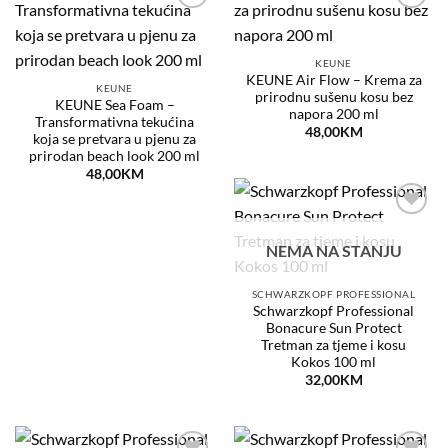
Dodaj
Dodaj
na
na
listu
listu
želja
želja
KEUNE
KEUNE Air Flow – Krema za
KEUNE
prirodnu sušenu kosu bez
KEUNE Sea Foam –
napora 200 ml
Transformativna tekućina
48,00
KM
koja se pretvara u pjenu za
prirodan beach look 200 ml
48,00
KM
Dodaj
na
NEMA NA STANJU
listu
želja
SCHWARZKOPF PROFESSIONAL
Schwarzkopf Professional
Bonacure Sun Protect
Tretman za tjeme i kosu
Kokos 100 ml
32,00
KM