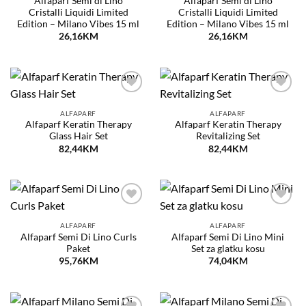
Alfaparf Semi di Lino
Alfaparf Semi di Lino
Cristalli Liquidi Limited
Cristalli Liquidi Limited
Edition – Milano Vibes 15 ml
Edition – Milano Vibes 15 ml
26,16
KM
26,16
KM
Dodaj
Dodaj
na
na
ALFAPARF
ALFAPARF
listu
listu
Alfaparf Keratin Therapy
Alfaparf Keratin Therapy
želja
želja
Glass Hair Set
Revitalizing Set
82,44
KM
82,44
KM
Dodaj
Dodaj
na
na
ALFAPARF
ALFAPARF
listu
listu
Alfaparf Semi Di Lino Curls
Alfaparf Semi Di Lino Mini
želja
želja
Paket
Set za glatku kosu
95,76
KM
74,04
KM