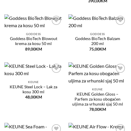
390,00
KM
Dodaj
Dodaj
na
na
GODDESS
GODDESS
listu
listu
Goddess BioTech Blowout
Goddess BioTech Balzam
želja
želja
krema za kosu 50 ml
200 ml
89,00
KM
75,00
KM
Dodaj
Dodaj
na
na
KEUNE
listu
listu
KEUNE Steel Lock – Lak za
želja
želja
KEUNE
kosu 300 ml
KEUNE Golden Gloss –
48,00
KM
Parfem za kosu obogaćen
uljima za vrhunski sjaj 50 ml
78,00
KM