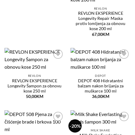
želja
REVLON
REVLON EKSPERIENCE
Longevity Repair Maska
protiv lomljenja za obnovu
kose 200 ml
67,00
KM
Dodaj
Dodaj
na
na
listu
listu
želja
želja
REVLON
DEPOT
REVLON EKSPERIENCE
DEPOT 408 Hidratantni
Longevity Šampon za obnovu
balzam nakon brijanja za
kose 250 ml
muškarce 100 ml
50,00
KM
36,00
KM
-20%
Dodaj
Dodaj
na
na
MILK SHAKE
listu
listu