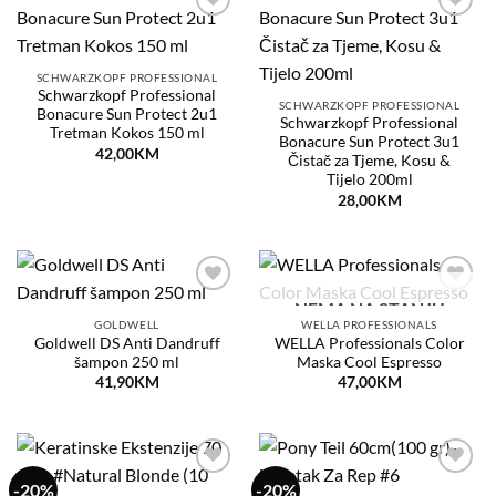
Dodaj
Dodaj
na
na
listu
listu
želja
želja
SCHWARZKOPF PROFESSIONAL
Schwarzkopf Professional
SCHWARZKOPF PROFESSIONAL
Bonacure Sun Protect 2u1
Schwarzkopf Professional
Tretman Kokos 150 ml
Bonacure Sun Protect 3u1
42,00
KM
Čistač za Tjeme, Kosu &
Tijelo 200ml
28,00
KM
NEMA NA STANJU
Dodaj
Dodaj
na
na
GOLDWELL
WELLA PROFESSIONALS
listu
listu
Goldwell DS Anti Dandruff
WELLA Professionals Color
želja
želja
šampon 250 ml
Maska Cool Espresso
41,90
KM
47,00
KM
-20%
-20%
Dodaj
Dodaj