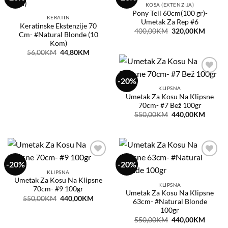
na
na
KOSA (EXTENZIJA)
listu
listu
Pony Teil 60cm(100 gr)-
želja
želja
KERATIN
Umetak Za Rep #6
Keratinske Ekstenzije 70
Original
Curren
400,00
KM
320,00
KM
Cm- #Natural Blonde (10
price
price
Kom)
was:
is:
400,00KM.
320,0
Original
Current
56,00
KM
44,80
KM
price
price
was:
is:
56,00KM.
44,80KM.
-20%
Dodaj
na
KLIPSNA
listu
Umetak Za Kosu Na Klipsne
želja
70cm- #7 Bež 100gr
Original
Curren
550,00
KM
440,00
KM
price
price
was:
is:
550,00KM.
440,0
-20%
-20%
Dodaj
Dodaj
na
na
KLIPSNA
listu
listu
Umetak Za Kosu Na Klipsne
želja
želja
KLIPSNA
70cm- #9 100gr
Umetak Za Kosu Na Klipsne
Original
Current
550,00
KM
440,00
KM
63cm- #Natural Blonde
price
price
100gr
was:
is:
550,00KM.
440,00KM.
Original
Curren
550,00
KM
440,00
KM
price
price