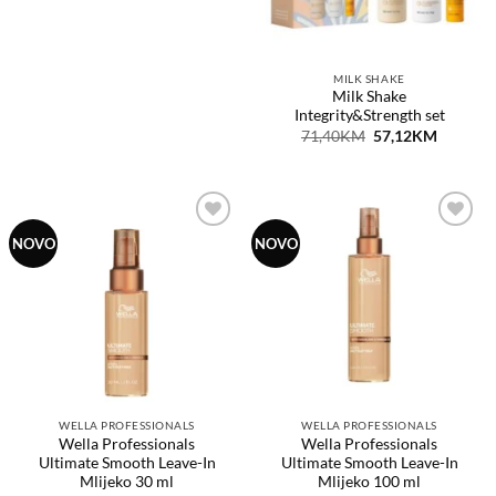
MILK SHAKE
Milk Shake
Integrity&Strength set
Original
Current
71,40
KM
57,12
KM
price
price
was:
is:
71,40KM.
57,12KM
Dodaj
Dodaj
NOVO
NOVO
na
na
listu
listu
želja
želja
WELLA PROFESSIONALS
WELLA PROFESSIONALS
Wella Professionals
Wella Professionals
Ultimate Smooth Leave-In
Ultimate Smooth Leave-In
Mlijeko 30 ml
Mlijeko 100 ml