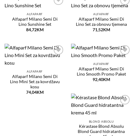
Dodaj
Dodaj
na
na
ALFAPARF
ALFAPARF
listu
listu
Alfaparf Milano Semi Di
Alfaparf Milano Semi Di
želja
želja
Lino Sunshine Set
Lino Set za obnovu tjemena
84,72
KM
71,52
KM
Dodaj
Dodaj
na
na
ALFAPARF
listu
listu
Alfaparf Milano Semi Di
želja
želja
ALFAPARF
Lino Smooth Promo Paket
Alfaparf Milano Semi Di
92,40
KM
Lino Mini Set za kovrdžavu
kosu
74,04
KM
Dodaj
na
listu
želja
BLOND ABSOLU
Kérastase Blond Absolu
Blond Guard hidratantna