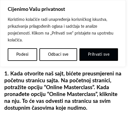
Skip
Cijenimo Vašu privatnost
to
content
Koristimo kolačiće radi unapređenja korisničkog iskustva,
prikazivanja prilagođenih oglasa i sadržaja te analize
UPUTSTVO ZA KUPOVINU
posjećenosti. Klikom na „Prihvati sve“ pristajete na upotrebu
kolačića.
Kupovina Online Masterclass-a
Podesi
Odbaci sve
Prihvati sve
Kako jednostavno kupiti i pristupiti našem
masterclass-u?
1. Kada otvorite naš sajt, bićete preusmjereni na
početnu stranicu sajta. Na početnoj stranici,
potražite opciju “Online Masterclass”. Kada
pronađete opciju “Online Masterclass”, kliknite
na nju. To će vas odvesti na stranicu sa svim
dostupnim časovima koje nudimo.