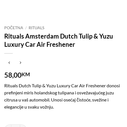
POČETNA
/
RITUALS
Rituals Amsterdam Dutch Tulip & Yuzu
Luxury Car Air Freshener
58,00
KM
Rituals Dutch Tulip & Yuzu Luxury Car Air Freshener donosi
prefinjeni miris holandskog tulipana i osvežavajućeg juzu
citrusa u vaš automobil. Unosi osećaj čistoće, svežine i
elegancije u svaku vožnju.
Na stanju