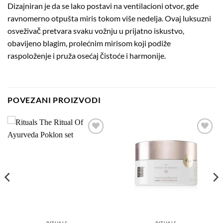
Dizajniran je da se lako postavi na ventilacioni otvor, gde
ravnomerno otpušta miris tokom više nedelja. Ovaj luksuzni
osveživač pretvara svaku vožnju u prijatno iskustvo,
obavijeno blagim, prolećnim mirisom koji podiže
raspoloženje i pruža osećaj čistoće i harmonije.
POVEZANI PROIZVODI
Dodaj
Dodaj
na
na
listu
listu
želja
želja