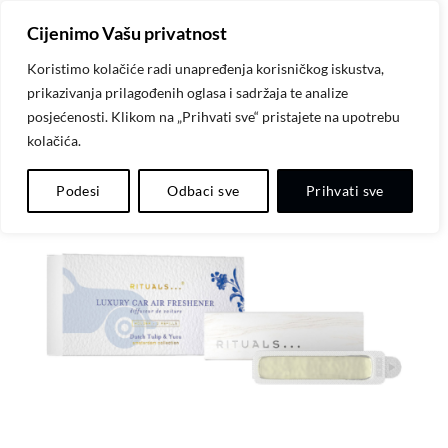
Skip
Cijenimo Vašu privatnost
to
content
Koristimo kolačiće radi unapređenja korisničkog iskustva,
prikazivanja prilagođenih oglasa i sadržaja te analize
posjećenosti. Klikom na „Prihvati sve“ pristajete na upotrebu
kolačića.
Dodaj
Podesi
Odbaci sve
Prihvati sve
na
listu
želja