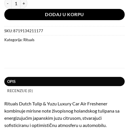
Rituals Amsterdam Dutch Tulip & Yuzu Luxury Car Air Freshener koli
DODAJ U KORPU
SKU:
8719134211177
Kategorija:
Rituals
OPIS
RECENZIJE (0)
Rituals Dutch Tulip & Yuzu Luxury Car Air Freshener
kombinuje mirisne note živopisnog holandskog tulipana sa
energizujućim japanskim juzu citrusom, stvarajući
sofisticiranu i optimističnu atmosferu u automobilu.