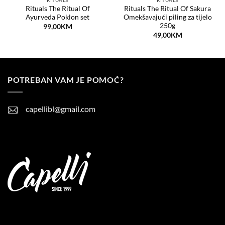
RITUALS
RITUALS
Rituals The Ritual Of
Rituals The Ritual Of Sakura
Ayurveda Poklon set
Omekšavajući piling za tijelo
250g
99,00
KM
49,00
KM
POTREBAN VAM JE POMOĆ?
capellibl@gmail.com