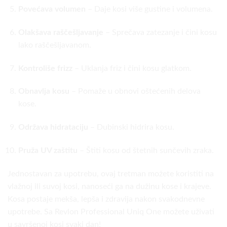
Povećava volumen
– Daje kosi više gustine i volumena.
Olakšava raščešljavanje
– Sprečava zatezanje i čini kosu
lako raščešljavanom.
Kontroliše frizz
– Uklanja friz i čini kosu glatkom.
Obnavlja kosu
– Pomaže u obnovi oštećenih delova
kose.
Održava hidrataciju
– Dubinski hidrira kosu.
Pruža UV zaštitu
– Štiti kosu od štetnih sunčevih zraka.
Jednostavan za upotrebu, ovaj tretman možete koristiti na
vlažnoj ili suvoj kosi, nanoseći ga na dužinu kose i krajeve.
Kosa postaje mekša, lepša i zdravija nakon svakodnevne
upotrebe. Sa Revlon Professional Uniq One možete uživati
u savršenoj kosi svaki dan!