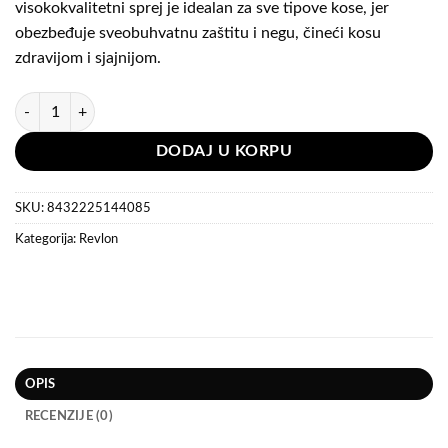
visokokvalitetni sprej je idealan za sve tipove kose, jer
obezbeđuje sveobuhvatnu zaštitu i negu, čineći kosu
zdravijom i sjajnijom.
Revlon Professional Uniq One All in One Hair Treatment 150 ml količin
DODAJ U KORPU
SKU:
8432225144085
Kategorija:
Revlon
OPIS
RECENZIJE (0)