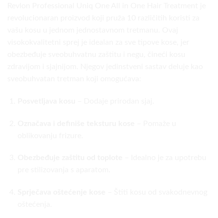
Revlon Professional Uniq One All in One Hair Treatment je
revolucionaran proizvod koji pruža 10 različitih koristi za
vašu kosu u jednom jednostavnom tretmanu. Ovaj
visokokvalitetni sprej je idealan za sve tipove kose, jer
obezbeđuje sveobuhvatnu zaštitu i negu, čineći kosu
zdravijom i sjajnijom. Njegov jedinstveni sastav deluje kao
sveobuhvatan tretman koji omogućava:
Posvetljava kosu
– Dodaje prirodan sjaj.
Označava i definiše teksturu kose
– Pomaže u
oblikovanju frizure.
Obezbeđuje zaštitu od toplote
– Idealno je za upotrebu
pre stilizovanja s aparatom.
Sprječava oštećenje kose
– Štiti kosu od svakodnevnog
oštećenja.