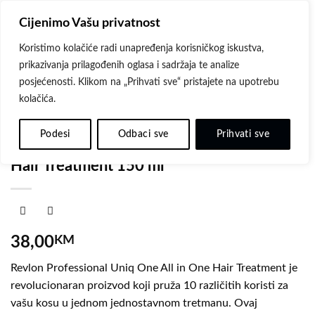
Skip
Cijenimo Vašu privatnost
to
content
Koristimo kolačiće radi unapređenja korisničkog iskustva,
prikazivanja prilagođenih oglasa i sadržaja te analize
posjećenosti. Klikom na „Prihvati sve“ pristajete na upotrebu
kolačića.
Dodaj
POČETNA
/
REVLON
na
Podesi
Odbaci sve
Prihvati sve
Revlon Professional Uniq One All in One
listu
želja
Hair Treatment 150 ml
38,00
KM
Revlon Professional Uniq One All in One Hair Treatment je
revolucionaran proizvod koji pruža 10 različitih koristi za
vašu kosu u jednom jednostavnom tretmanu. Ovaj