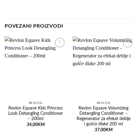
POVEZANI PROIZVODI
Dodaj
Dodaj
na
na
listu
listu
želja
želja
REVLON
REVLON
Revlon Equave Kids Princess
Revlon Equave Volumizing
Look Detangling Conditioner
Detangling Conditioner –
– 200ml
Regenerator za efekat deblje
i gušće dlake 200 ml
34,00
KM
37,00
KM