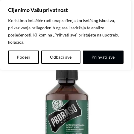
Skip
Cijenimo Vašu privatnost
to
content
Koristimo kolačiće radi unapređenja korisničkog iskustva,
prikazivanja prilagođenih oglasa i sadržaja te analize
posjećenosti. Klikom na „Prihvati sve“ pristajete na upotrebu
kolačića.
-10%
Dodaj
Podesi
Odbaci sve
Prihvati sve
na
listu
želja