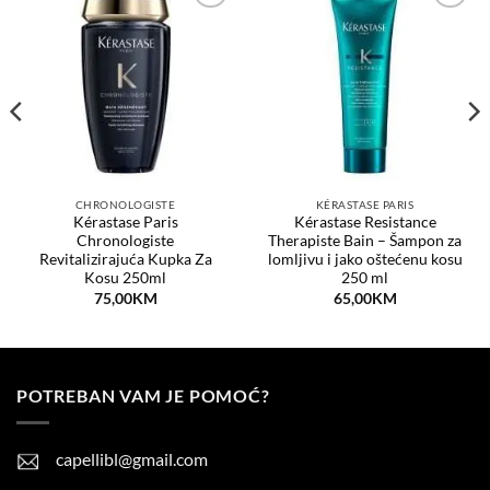
Dodaj
Dodaj
na
na
listu
listu
želja
želja
CHRONOLOGISTE
KÉRASTASE PARIS
Kérastase Paris
Kérastase Resistance
Chronologiste
Therapiste Bain – Šampon za
Revitalizirajuća Kupka Za
lomljivu i jako oštećenu kosu
Kosu 250ml
250 ml
75,00
KM
65,00
KM
POTREBAN VAM JE POMOĆ?
capellibl@gmail.com