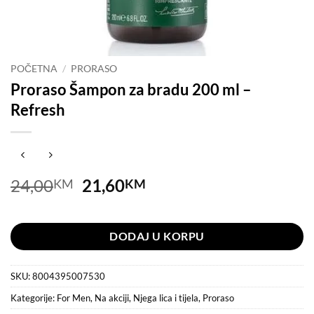
POČETNA
/
PRORASO
Proraso Šampon za bradu 200 ml –
Refresh
Original
Current
24,00
21,60
KM
KM
price
price
Na stanju
was:
is:
24,00KM.
21,60KM.
DODAJ U KORPU
SKU:
8004395007530
Kategorije:
For Men
,
Na akciji
,
Njega lica i tijela
,
Proraso