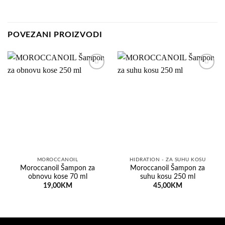
POVEZANI PROIZVODI
Dodaj
Dodaj
na
na
listu
listu
želja
želja
MOROCCANOIL
HIDRATION - ZA SUHU KOSU
Moroccanoil Šampon za
Moroccanoil Šampon za
obnovu kose 70 ml
suhu kosu 250 ml
19,00
KM
45,00
KM