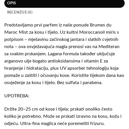
OPIS
RECENZIJE (0)
Predstavljamo prvi parfem iz naše ponude Brumes du
Maroc Mist za kosu i tijelo. Uz kultni Moroccanoil miris s
potpisom – mješavinu začinskog jantara i slatkih cvjetnih
nota – ova osvježavajuća magla prenosi vas na Mediteran
sa svakim prskanjem. Lagana formula također uključuje
arganovo ulje bogato antioksidansima i vitamin E za
hranjenje i hidrataciju, plus UV apsorber tehnologiju koja
pomaže u zaštiti i očuvanju kose. Koristite tijekom dana kao
osvježenje za kosu i tijelo. Bez sulfata i parabena.
UPOTREBA:
Držite 20–25 cm od kose i tijela; prskati onoliko često
koliko je potrebno. Može se prskati izravno na kosu, kožu i
odjeću. Ultra-fina maglica neće poremetiti frizuru.