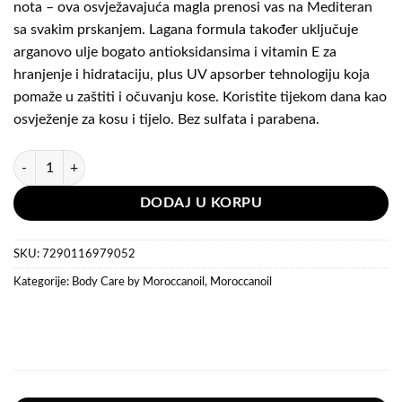
nota – ova osvježavajuća magla prenosi vas na Mediteran
sa svakim prskanjem. Lagana formula također uključuje
arganovo ulje bogato antioksidansima i vitamin E za
hranjenje i hidrataciju, plus UV apsorber tehnologiju koja
pomaže u zaštiti i očuvanju kose. Koristite tijekom dana kao
osvježenje za kosu i tijelo. Bez sulfata i parabena.
Moroccanoil Hair & Body Fragrance Mist Holiday Ornament količina
DODAJ U KORPU
SKU:
7290116979052
Kategorije:
Body Care by Moroccanoil
,
Moroccanoil