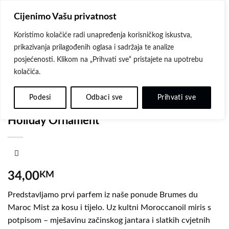
Skip
Cijenimo Vašu privatnost
to
content
Koristimo kolačiće radi unapređenja korisničkog iskustva,
prikazivanja prilagođenih oglasa i sadržaja te analize
posjećenosti. Klikom na „Prihvati sve“ pristajete na upotrebu
kolačića.
Dodaj
POČETNA
/
MOROCCANOIL
/
BODY CARE BY MOROCCANOIL
na
Podesi
Odbaci sve
Prihvati sve
Moroccanoil Hair & Body Fragrance Mist
listu
želja
Holiday Ornament
34,00
KM
Predstavljamo prvi parfem iz naše ponude Brumes du
Maroc Mist za kosu i tijelo. Uz kultni Moroccanoil miris s
potpisom – mješavinu začinskog jantara i slatkih cvjetnih