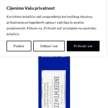
Skip
Cijenimo Vašu privatnost
to
content
Koristimo kolačiće radi unapređenja korisničkog iskustva,
prikazivanja prilagođenih oglasa i sadržaja te analize
posjećenosti. Klikom na „Prihvati sve“ pristajete na upotrebu
kolačića.
Dodaj
Podesi
Odbaci sve
Prihvati sve
na
listu
želja