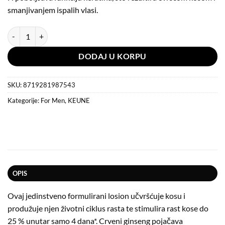
smanjivanjem ispalih vlasi.
Keune 1922 Fortifying Lotion 75 ml količina
DODAJ U KORPU
SKU:
8719281987543
Kategorije:
For Men
,
KEUNE
OPIS
Ovaj jedinstveno formulirani losion učvršćuje kosu i
produžuje njen životni ciklus rasta te stimulira rast kose do
25 % unutar samo 4 dana*. Crveni ginseng pojačava