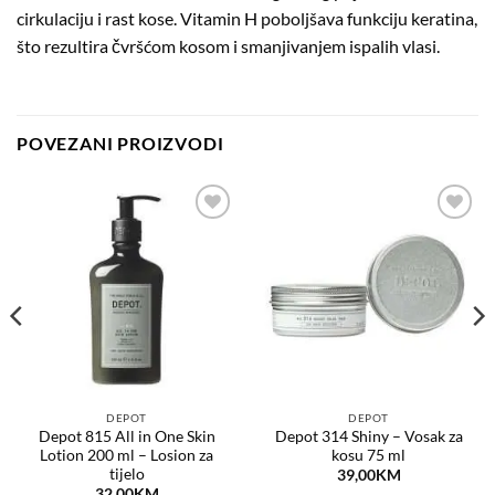
cirkulaciju i rast kose. Vitamin H poboljšava funkciju keratina,
što rezultira čvršćom kosom i smanjivanjem ispalih vlasi.
POVEZANI PROIZVODI
Dodaj
Dodaj
na
na
listu
listu
želja
želja
DEPOT
DEPOT
Depot 815 All in One Skin
Depot 314 Shiny – Vosak za
Lotion 200 ml – Losion za
kosu 75 ml
tijelo
39,00
KM
32,00
KM