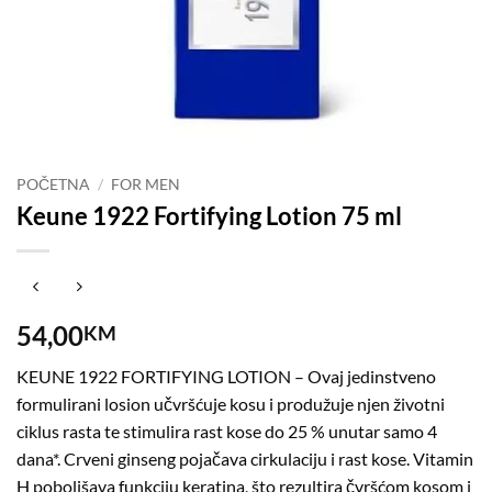
POČETNA
/
FOR MEN
Keune 1922 Fortifying Lotion 75 ml
54,00
KM
KEUNE 1922 FORTIFYING LOTION – Ovaj jedinstveno
formulirani losion učvršćuje kosu i produžuje njen životni
ciklus rasta te stimulira rast kose do 25 % unutar samo 4
dana*. Crveni ginseng pojačava cirkulaciju i rast kose. Vitamin
H poboljšava funkciju keratina, što rezultira čvršćom kosom i