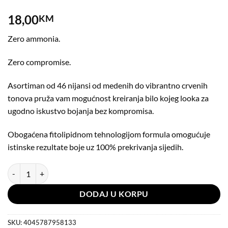
18,00
KM
Zero ammonia.
Zero compromise.
Asortiman od 46 nijansi od medenih do vibrantno crvenih
tonova pruža vam mogućnost kreiranja bilo kojeg looka za
ugodno iskustvo bojanja bez kompromisa.
Obogaćena fitolipidnom tehnologijom formula omogućuje
istinske rezultate boje uz 100% prekrivanja sijedih.
Igora ZERO AMM 5-67 60ml količina
DODAJ U KORPU
SKU:
4045787958133