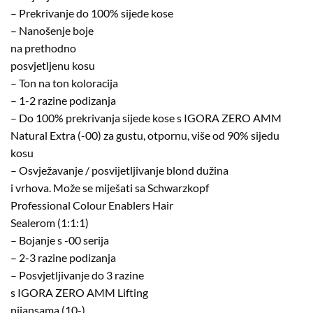
– Prekrivanje do 100% sijede kose
– Nanošenje boje
na prethodno
posvjetljenu kosu
– Ton na ton koloracija
– 1-2 razine podizanja
– Do 100% prekrivanja sijede kose s IGORA ZERO AMM
Natural Extra (-00) za gustu, otpornu, više od 90% sijedu
kosu
– Osvježavanje / posvijetljivanje blond dužina
i vrhova. Može se miješati sa Schwarzkopf
Professional Colour Enablers Hair
Sealerom (1:1:1)
– Bojanje s -00 serija
– 2-3 razine podizanja
– Posvjetljivanje do 3 razine
s IGORA ZERO AMM Lifting
nijansama (10-)