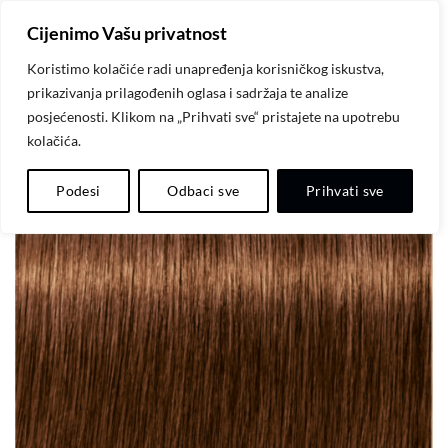
Skip
Cijenimo Vašu privatnost
to
content
Koristimo kolačiće radi unapređenja korisničkog iskustva,
prikazivanja prilagođenih oglasa i sadržaja te analize
posjećenosti. Klikom na „Prihvati sve“ pristajete na upotrebu
kolačića.
Dodaj
Podesi
Odbaci sve
Prihvati sve
na
listu
želja