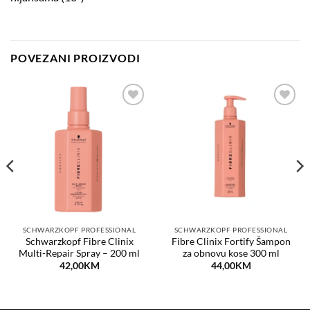
POVEZANI PROIZVODI
Dodaj
Dodaj
na
na
listu
listu
želja
želja
SCHWARZKOPF PROFESSIONAL
SCHWARZKOPF PROFESSIONAL
Schwarzkopf Fibre Clinix
Fibre Clinix Fortify Šampon
Multi-Repair Spray – 200 ml
za obnovu kose 300 ml
42,00
KM
44,00
KM