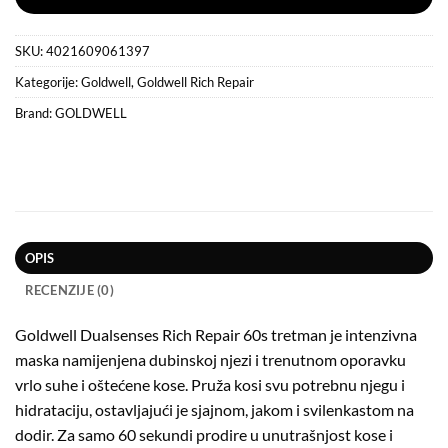
SKU:
4021609061397
Kategorije:
Goldwell
,
Goldwell Rich Repair
Brand:
GOLDWELL
OPIS
RECENZIJE (0)
Goldwell Dualsenses Rich Repair 60s tretman je intenzivna
maska namijenjena dubinskoj njezi i trenutnom oporavku
vrlo suhe i oštećene kose. Pruža kosi svu potrebnu njegu i
hidrataciju, ostavljajući je sjajnom, jakom i svilenkastom na
dodir. Za samo 60 sekundi prodire u unutrašnjost kose i