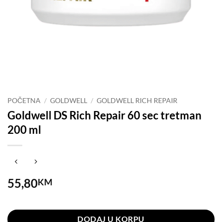
POČETNA
/
GOLDWELL
/
GOLDWELL RICH REPAIR
Goldwell DS Rich Repair 60 sec tretman
200 ml
55,80
KM
Na stanju
DODAJ U KORPU