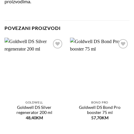
proizvodima.
POVEZANI PROIZVODI
Dodaj
Dodaj
na
na
listu
listu
želja
želja
GOLDWELL
BOND PRO
Goldwell DS Silver
Goldwell DS Bond Pro
regenerator 200 ml
booster 75 ml
48,40
KM
57,70
KM