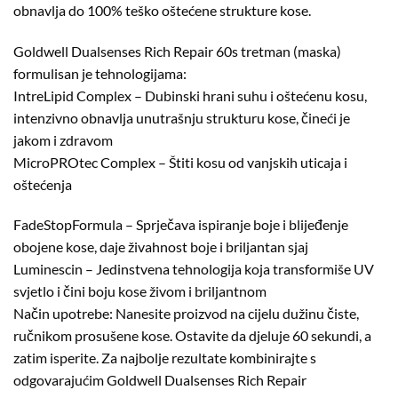
obnavlja do 100% teško oštećene strukture kose.
Goldwell Dualsenses Rich Repair 60s tretman (maska)
formulisan je tehnologijama:
IntreLipid Complex – Dubinski hrani suhu i oštećenu kosu,
intenzivno obnavlja unutrašnju strukturu kose, čineći je
jakom i zdravom
MicroPROtec Complex – Štiti kosu od vanjskih uticaja i
oštećenja
FadeStopFormula – Sprječava ispiranje boje i blijeđenje
obojene kose, daje živahnost boje i briljantan sjaj
Luminescin – Jedinstvena tehnologija koja transformiše UV
svjetlo i čini boju kose živom i briljantnom
Način upotrebe: Nanesite proizvod na cijelu dužinu čiste,
ručnikom prosušene kose. Ostavite da djeluje 60 sekundi, a
zatim isperite. Za najbolje rezultate kombinirajte s
odgovarajućim Goldwell Dualsenses Rich Repair