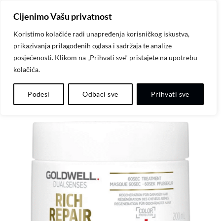
Skip
Cijenimo Vašu privatnost
to
content
Koristimo kolačiće radi unapređenja korisničkog iskustva,
prikazivanja prilagođenih oglasa i sadržaja te analize
posjećenosti. Klikom na „Prihvati sve“ pristajete na upotrebu
kolačića.
Dodaj
Podesi
Odbaci sve
Prihvati sve
na
listu
želja