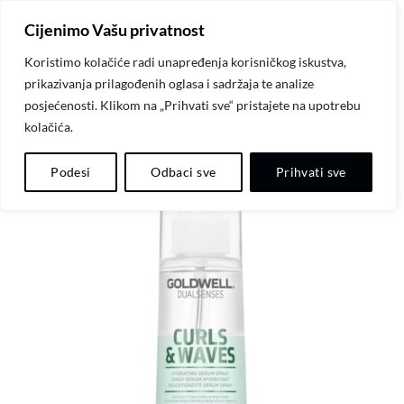
Skip
Cijenimo Vašu privatnost
to
content
Koristimo kolačiće radi unapređenja korisničkog iskustva,
prikazivanja prilagođenih oglasa i sadržaja te analize
posjećenosti. Klikom na „Prihvati sve“ pristajete na upotrebu
kolačića.
Dodaj
Podesi
Odbaci sve
Prihvati sve
na
listu
želja