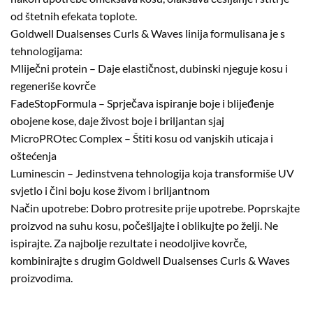
od štetnih efekata toplote.
Goldwell Dualsenses Curls & Waves linija formulisana je s
tehnologijama:
Mliječni protein – Daje elastičnost, dubinski njeguje kosu i
regeneriše kovrče
FadeStopFormula – Sprječava ispiranje boje i blijeđenje
obojene kose, daje živost boje i briljantan sjaj
MicroPROtec Complex – Štiti kosu od vanjskih uticaja i
oštećenja
Luminescin – Jedinstvena tehnologija koja transformiše UV
svjetlo i čini boju kose živom i briljantnom
Način upotrebe: Dobro protresite prije upotrebe. Poprskajte
proizvod na suhu kosu, počešljajte i oblikujte po želji. Ne
ispirajte. Za najbolje rezultate i neodoljive kovrče,
kombinirajte s drugim Goldwell Dualsenses Curls & Waves
proizvodima.