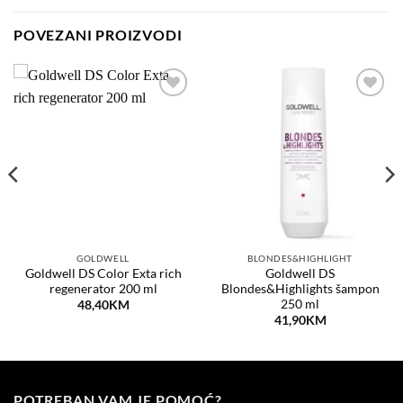
POVEZANI PROIZVODI
Dodaj
Dodaj
na
na
listu
listu
želja
želja
GOLDWELL
BLONDES&HIGHLIGHT
Goldwell DS Color Exta rich
Goldwell DS
regenerator 200 ml
Blondes&Highlights šampon
250 ml
48,40
KM
41,90
KM
POTREBAN VAM JE POMOĆ?