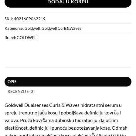
DODAJ U KORPU
SKU:
4021609062219
Kategorije:
Goldwell
,
Goldwell Curls&Waves
Brand:
GOLDWELL
OPIS
RECENZIJE (0)
Goldwell Dualsenses Curls & Waves hidratantni serum u
spreju trenutno jača kosu i poboljšava definiciju kovrča i
valova. Pruža kovrčama dubinsku hidrataciju, dajući im
elastičnost, definiciju i punoću bez otežavanja kose. Odmah
nakon upotrebe omekšava kosu, olakšava češljanje i štiti je