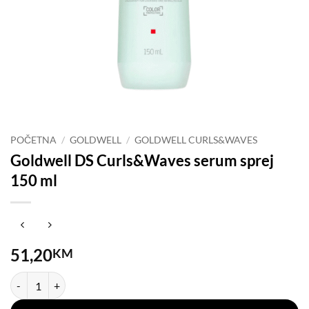
POČETNA
/
GOLDWELL
/
GOLDWELL CURLS&WAVES
Goldwell DS Curls&Waves serum sprej
150 ml
51,20
KM
Goldwell DS Curls&Waves serum sprej 150 ml količina