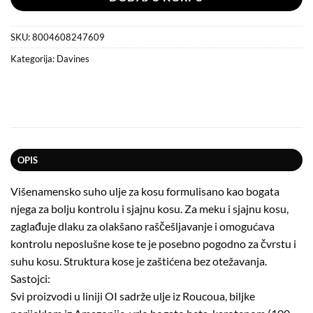
SKU:
8004608247609
Kategorija:
Davines
OPIS
Višenamensko suho ulje za kosu formulisano kao bogata
njega za bolju kontrolu i sjajnu kosu. Za meku i sjajnu kosu,
zaglađuje dlaku za olakšano raščešljavanje i omogućava
kontrolu neposlušne kose te je posebno pogodno za čvrstu i
suhu kosu. Struktura kose je zaštićena bez otežavanja.
Sastojci:
Svi proizvodi u liniji OI sadrže ulje iz Roucoua, biljke