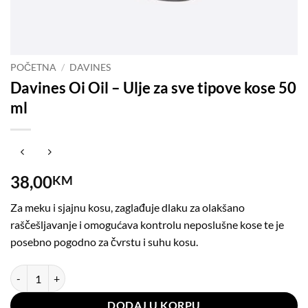
POČETNA
/
DAVINES
Davines Oi Oil – Ulje za sve tipove kose 50
ml
38,00
KM
Za meku i sjajnu kosu, zaglađuje dlaku za olakšano
raščešljavanje i omogućava kontrolu neposlušne kose te je
posebno pogodno za čvrstu i suhu kosu.
Davines Oi Oil - Ulje za sve tipove kose 50 ml količina
DODAJ U KORPU