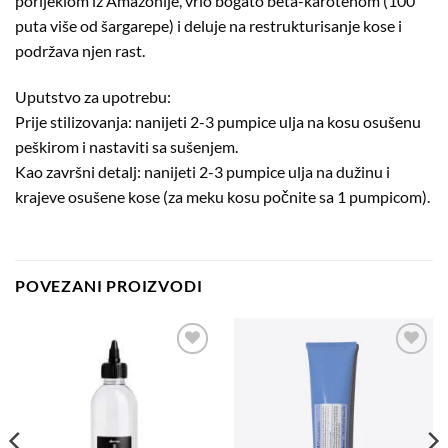
porijeklom iz Amazonije, vrlo bogato beta-karotenom (100
puta više od šargarepe) i deluje na restrukturisanje kose i
podržava njen rast.
Uputstvo za upotrebu:
Prije stilizovanja: nanijeti 2-3 pumpice ulja na kosu osušenu
peškirom i nastaviti sa sušenjem.
Kao završni detalj: nanijeti 2-3 pumpice ulja na dužinu i
krajeve osušene kose (za meku kosu počnite sa 1 pumpicom).
POVEZANI PROIZVODI
Dodaj
Dodaj
na
na
listu
listu
želja
želja