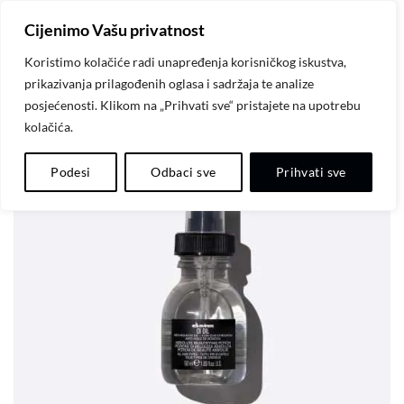
Skip
Cijenimo Vašu privatnost
to
content
Koristimo kolačiće radi unapređenja korisničkog iskustva,
prikazivanja prilagođenih oglasa i sadržaja te analize
posjećenosti. Klikom na „Prihvati sve“ pristajete na upotrebu
kolačića.
Dodaj
Podesi
Odbaci sve
Prihvati sve
na
listu
želja