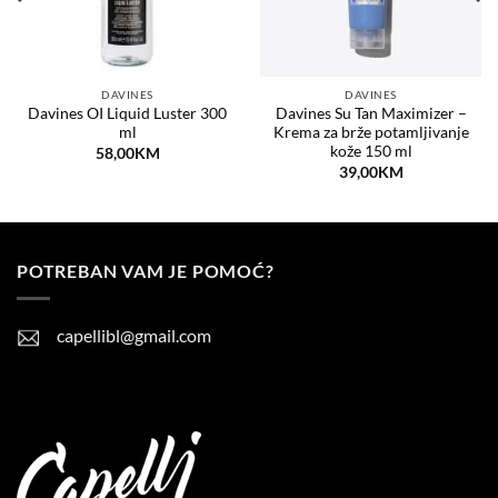
DAVINES
DAVINES
Davines OI Liquid Luster 300
Davines Su Tan Maximizer –
ml
Krema za brže potamljivanje
kože 150 ml
58,00
KM
39,00
KM
POTREBAN VAM JE POMOĆ?
capellibl@gmail.com