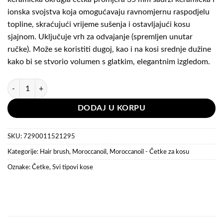
ionska svojstva koja omogućavaju ravnomjernu raspodjelu
topline, skraćujući vrijeme sušenja i ostavljajući kosu
sjajnom. Uključuje vrh za odvajanje (spremljen unutar
ručke). Može se koristiti dugoj, kao i na kosi srednje dužine
kako bi se stvorio volumen s glatkim, elegantnim izgledom.
Moroccanoil Četka za feniranje Ceramic Brush 35 mm količina
DODAJ U KORPU
SKU:
7290011521295
Kategorije:
Hair brush
,
Moroccanoil
,
Moroccanoil - Četke za kosu
Oznake:
Četke
,
Svi tipovi kose