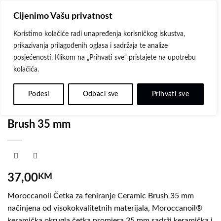
Skip
Cijenimo Vašu privatnost
to
content
Koristimo kolačiće radi unapređenja korisničkog iskustva,
prikazivanja prilagođenih oglasa i sadržaja te analize
posjećenosti. Klikom na „Prihvati sve“ pristajete na upotrebu
kolačića.
Dodaj
POČETNA
/
MOROCCANOIL
/
MOROCCANOIL - ČETKE ZA
na
Podesi
Odbaci sve
Prihvati sve
KOSU
listu
Moroccanoil Četka za feniranje Ceramic
želja
Brush 35 mm
37,00
KM
Moroccanoil Četka za feniranje Ceramic Brush 35 mm
načinjena od visokokvalitetnih materijala, Moroccanoil®
keramička okrugla četka promjera 35 mm sadrži keramička i