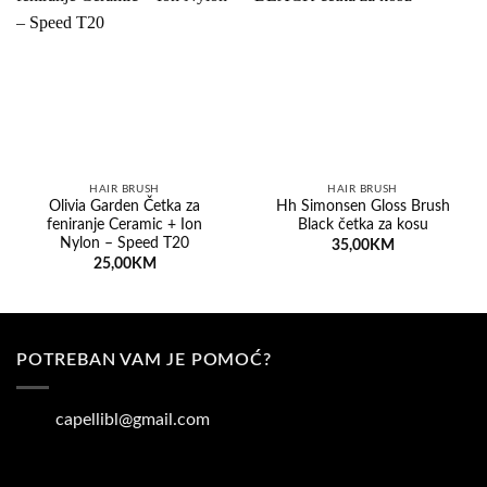
Dodaj
Dodaj
na
na
listu
listu
želja
želja
HAIR BRUSH
HAIR BRUSH
Olivia Garden Četka za
Hh Simonsen Gloss Brush
feniranje Ceramic + Ion
Black četka za kosu
Nylon – Speed T20
35,00
KM
25,00
KM
POTREBAN VAM JE POMOĆ?
capellibl@gmail.com