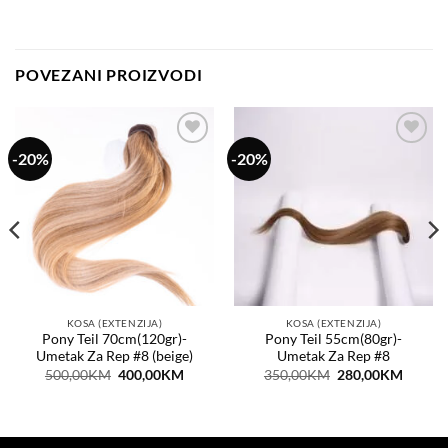
POVEZANI PROIZVODI
-20%
-20%
Dodaj
Dodaj
na
na
listu
listu
želja
želja
KOSA (EXTENZIJA)
KOSA (EXTENZIJA)
Pony Teil 70cm(120gr)-
Pony Teil 55cm(80gr)-
Umetak Za Rep #8 (beige)
Umetak Za Rep #8
nt
Original
Current
Original
Curren
500,00
KM
400,00
KM
350,00
KM
280,00
KM
price
price
price
price
was:
is:
was:
is:
00KM.
500,00KM.
400,00KM.
350,00KM.
280,0