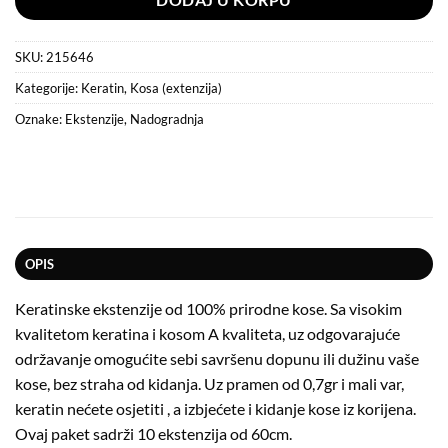
DODAJ U KORPU
SKU:
215646
Kategorije:
Keratin
,
Kosa (extenzija)
Oznake:
Ekstenzije
,
Nadogradnja
OPIS
Keratinske ekstenzije od 100% prirodne kose. Sa visokim
kvalitetom keratina i kosom A kvaliteta, uz odgovarajuće
održavanje omogućite sebi savršenu dopunu ili dužinu vaše
kose, bez straha od kidanja. Uz pramen od 0,7gr i mali var,
keratin nećete osjetiti , a izbjećete i kidanje kose iz korijena.
Ovaj paket sadrži 10 ekstenzija od 60cm.