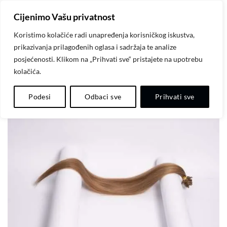
Skip
Cijenimo Vašu privatnost
to
content
Koristimo kolačiće radi unapređenja korisničkog iskustva,
prikazivanja prilagođenih oglasa i sadržaja te analize
posjećenosti. Klikom na „Prihvati sve“ pristajete na upotrebu
kolačića.
-20%
Dodaj
Podesi
Odbaci sve
Prihvati sve
na
listu
želja