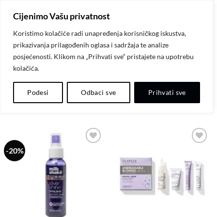
Skip
Cijenimo Vašu privatnost
to
content
Koristimo kolačiće radi unapređenja korisničkog iskustva,
prikazivanja prilagođenih oglasa i sadržaja te analize
POČETNA
/
PROIZVODI OZNAČENI “PLAVA KOSA”
posjećenosti. Klikom na „Prihvati sve“ pristajete na upotrebu
kolačića.
FILTER
Podesi
Odbaci sve
Prihvati sve
-20%
Dodaj
Dodaj
na
na
listu
listu
želja
želja