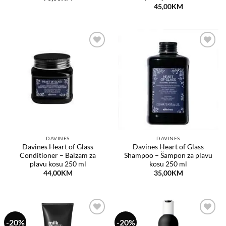
45,00
KM
Dodaj
Dodaj
na
na
listu
listu
želja
želja
DAVINES
DAVINES
Davines Heart of Glass
Davines Heart of Glass
Conditioner – Balzam za
Shampoo – Šampon za plavu
plavu kosu 250 ml
kosu 250 ml
44,00
KM
35,00
KM
-20%
-20%
Dodaj
Dodaj