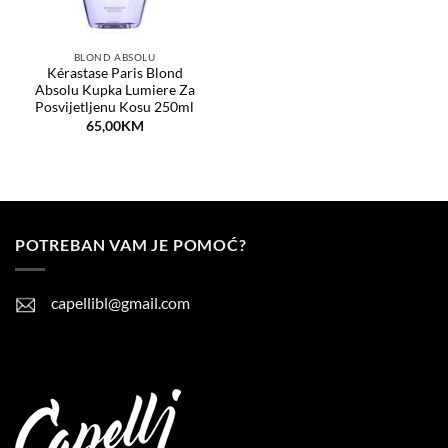
BLOND ABSOLU
Kérastase Paris Blond
Absolu Kupka Lumiere Za
Posvijetljenu Kosu 250ml
65,00
KM
POTREBAN VAM JE POMOĆ?
capellibl@gmail.com