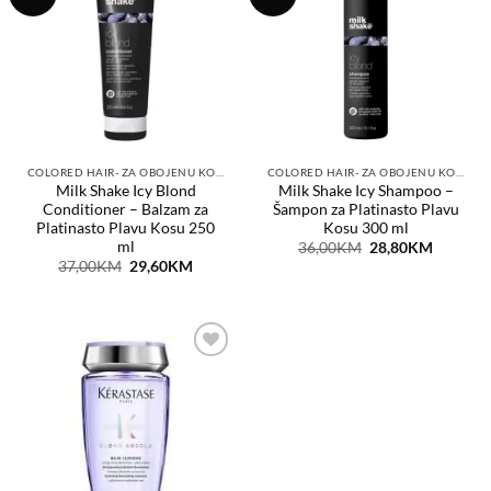
na
na
listu
listu
želja
želja
COLORED HAIR- ZA OBOJENU KOSU
COLORED HAIR- ZA OBOJENU KOSU
Milk Shake Icy Blond
Milk Shake Icy Shampoo –
Conditioner – Balzam za
Šampon za Platinasto Plavu
Platinasto Plavu Kosu 250
Kosu 300 ml
ml
Original
Current
36,00
KM
28,80
KM
price
price
Original
Current
37,00
KM
29,60
KM
was:
is:
price
price
36,00KM.
28,80KM
was:
is:
37,00KM.
29,60KM.
Dodaj
na
listu
želja