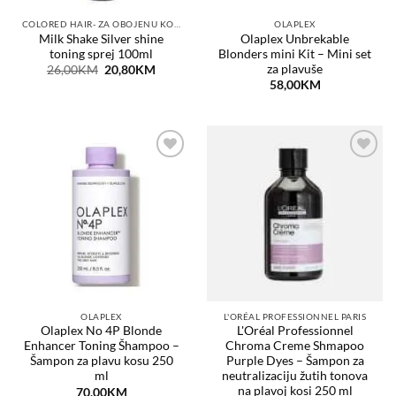
COLORED HAIR- ZA OBOJENU KOSU
OLAPLEX
Milk Shake Silver shine
Olaplex Unbrekable
toning sprej 100ml
Blonders mini Kit – Mini set
za plavuše
Original
Current
26,00
KM
20,80
KM
price
price
58,00
KM
was:
is:
26,00KM.
20,80KM.
Dodaj
Dodaj
na
na
listu
listu
želja
želja
OLAPLEX
L'ORÉAL PROFESSIONNEL PARIS
Olaplex No 4P Blonde
L'Oréal Professionnel
Enhancer Toning Šhampoo –
Chroma Creme Shmapoo
Šampon za plavu kosu 250
Purple Dyes – Šampon za
ml
neutralizaciju žutih tonova
na plavoj kosi 250 ml
70,00
KM