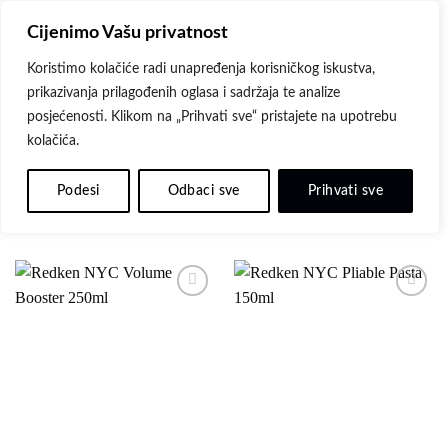
Skip
Cijenimo Vašu privatnost
to
content
Koristimo kolačiće radi unapređenja korisničkog iskustva,
prikazivanja prilagođenih oglasa i sadržaja te analize
POČETNA
/
PROIZVODI OZNAČENI “PASTA”
posjećenosti. Klikom na „Prihvati sve“ pristajete na upotrebu
kolačića.
FILTER
Podesi
Odbaci sve
Prihvati sve
Dodaj
Dodaj
na
na
listu
listu
želja
želja