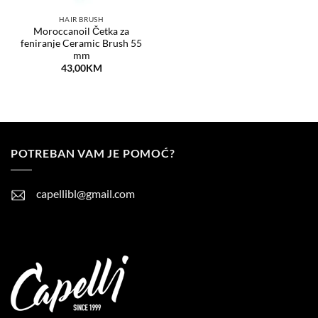
HAIR BRUSH
Moroccanoil Četka za
feniranje Ceramic Brush 55
mm
43,00
KM
POTREBAN VAM JE POMOĆ?
capellibl@gmail.com