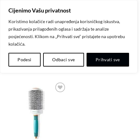
Skip
Cijenimo Vašu privatnost
to
content
Koristimo kolačiće radi unapređenja korisničkog iskustva,
prikazivanja prilagođenih oglasa i sadržaja te analize
POČETNA
/
PROIZVODI OZNAČENI “BRUSH”
posjećenosti. Klikom na „Prihvati sve“ pristajete na upotrebu
kolačića.
FILTER
Podesi
Odbaci sve
Prihvati sve
Dodaj
na
listu
želja