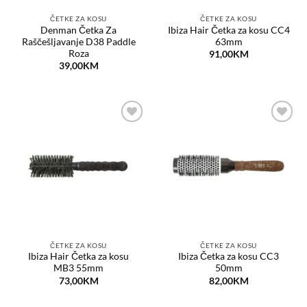
ČETKE ZA KOSU
ČETKE ZA KOSU
Denman Četka Za
Ibiza Hair Četka za kosu CC4
Raščešljavanje D38 Paddle
63mm
Roza
91,00
KM
39,00
KM
Dodaj
Dodaj
na
na
listu
listu
želja
želja
ČETKE ZA KOSU
ČETKE ZA KOSU
Ibiza Hair Četka za kosu
Ibiza Četka za kosu CC3
MB3 55mm
50mm
73,00
KM
82,00
KM