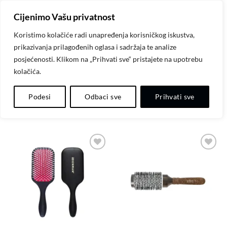
Skip
Cijenimo Vašu privatnost
to
content
Koristimo kolačiće radi unapređenja korisničkog iskustva,
prikazivanja prilagođenih oglasa i sadržaja te analize
POČETNA
/
ČETKE ZA KOSU
posjećenosti. Klikom na „Prihvati sve“ pristajete na upotrebu
kolačića.
FILTER
Podesi
Odbaci sve
Prihvati sve
Dodaj
Dodaj
na
na
listu
listu
želja
želja