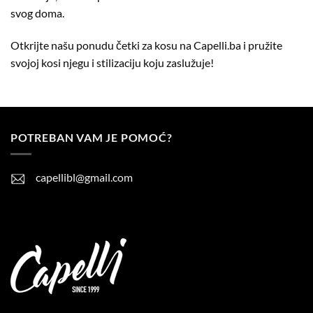
svog doma.
Otkrijte našu ponudu četki za kosu na Capelli.ba i pružite
svojoj kosi njegu i stilizaciju koju zaslužuje!
POTREBAN VAM JE POMOĆ?
capellibl@gmail.com