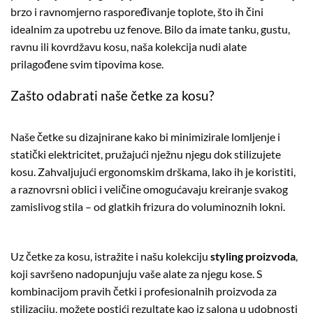
brzo i ravnomjerno raspoređivanje toplote, što ih čini
idealnim za upotrebu uz fenove. Bilo da imate tanku, gustu,
ravnu ili kovrdžavu kosu, naša kolekcija nudi alate
prilagođene svim tipovima kose.
Zašto odabrati naše četke za kosu?
Naše četke su dizajnirane kako bi minimizirale lomljenje i
statički elektricitet, pružajući nježnu njegu dok stilizujete
kosu. Zahvaljujući ergonomskim drškama, lako ih je koristiti,
a raznovrsni oblici i veličine omogućavaju kreiranje svakog
zamislivog stila – od glatkih frizura do voluminoznih lokni.
Uz četke za kosu, istražite i našu kolekciju
styling proizvoda
,
koji savršeno nadopunjuju vaše alate za njegu kose. S
kombinacijom pravih četki i profesionalnih proizvoda za
stilizaciju, možete postići rezultate kao iz salona u udobnosti