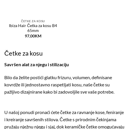
ČETKE ZA KOSU
Ibiza Hair Četka za kosu B4
65mm
97,00
KM
Četke za kosu
Savršen alat za njegu i stilizaciju
Bilo da želite postići glatku frizuru, volumen, definisane
kovrdže ili jednostavno raspetljati kosu, naše četke su
pažljivo dizajnirane kako bi zadovoljile sve vaše potrebe.
U našoj ponudi pronaći ćete četke za ravnanje kose, feniranje
i kreiranje savršenih stilova. Četke s prirodnim čekinjama
pružaju nježnu njegu i sjaj, dok keramičke četke omogućavaju