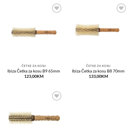
Dodaj
Dodaj
na
na
listu
listu
želja
želja
ČETKE ZA KOSU
ČETKE ZA KOSU
Ibiza Četka za kosu B9 65mm
Ibiza Četka za kosu B8 70mm
123,00
KM
133,00
KM
Dodaj
na
listu
želja