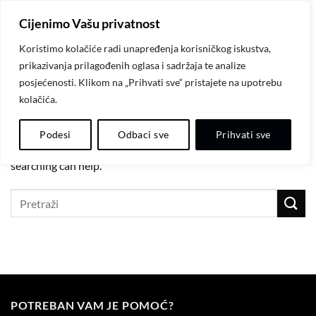
Skip
Cijenimo Vašu privatnost
to
content
Koristimo kolačiće radi unapređenja korisničkog iskustva,
prikazivanja prilagođenih oglasa i sadržaja te analize
AUTHOR ARCHIVES:
CAPELLI BANJA LUKA
posjećenosti. Klikom na „Prihvati sve“ pristajete na upotrebu
kolačića.
Nothing Found
Podesi
Odbaci sve
Prihvati sve
It seems we can’t find what you’re looking for. Perhaps
searching can help.
POTREBAN VAM JE POMOĆ?