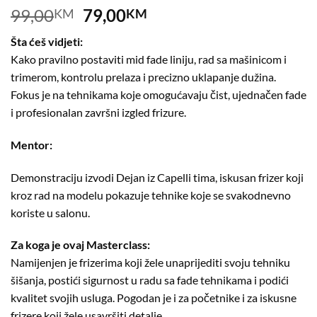
Original
Current
99,00
79,00
KM
KM
price
price
Šta ćeš vidjeti:
was:
is:
Kako pravilno postaviti mid fade liniju, rad sa mašinicom i
99,00KM.
79,00KM.
trimerom, kontrolu prelaza i precizno uklapanje dužina.
Fokus je na tehnikama koje omogućavaju čist, ujednačen fade
i profesionalan završni izgled frizure.
Mentor:
Demonstraciju izvodi Dejan iz Capelli tima, iskusan frizer koji
kroz rad na modelu pokazuje tehnike koje se svakodnevno
koriste u salonu.
Za koga je ovaj Masterclass:
Namijenjen je frizerima koji žele unaprijediti svoju tehniku
šišanja, postići sigurnost u radu sa fade tehnikama i podići
kvalitet svojih usluga. Pogodan je i za početnike i za iskusne
frizere koji žele usavršiti detalje.