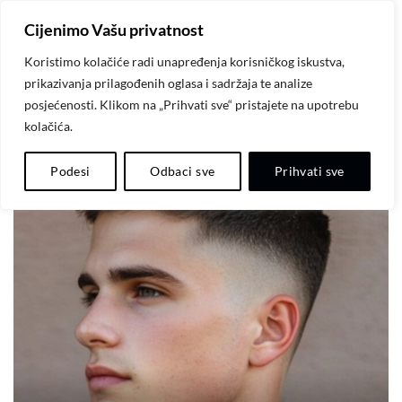
Skip
Cijenimo Vašu privatnost
to
content
Koristimo kolačiće radi unapređenja korisničkog iskustva,
prikazivanja prilagođenih oglasa i sadržaja te analize
posjećenosti. Klikom na „Prihvati sve“ pristajete na upotrebu
kolačića.
-20%
Dodaj
Podesi
Odbaci sve
Prihvati sve
na
listu
želja