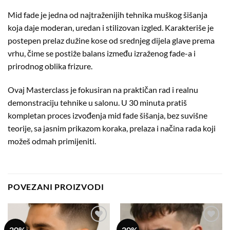
Mid fade je jedna od najtraženijih tehnika muškog šišanja
koja daje moderan, uredan i stilizovan izgled. Karakteriše je
postepen prelaz dužine kose od srednjeg dijela glave prema
vrhu, čime se postiže balans između izraženog fade-a i
prirodnog oblika frizure.
Ovaj Masterclass je fokusiran na praktičan rad i realnu
demonstraciju tehnike u salonu. U 30 minuta pratiš
kompletan proces izvođenja mid fade šišanja, bez suvišne
teorije, sa jasnim prikazom koraka, prelaza i načina rada koji
možeš odmah primijeniti.
POVEZANI PROIZVODI
-20%
-20%
Dodaj
Dodaj