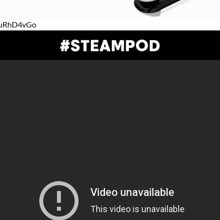
MuRhD4vGo