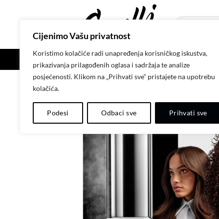
Skip
to
Pretraži:
content
Cijenimo Vašu privatnost
Koristimo kolačiće radi unapređenja korisničkog iskustva,
POČETNA
SH
prikazivanja prilagođenih oglasa i sadržaja te analize
posjećenosti. Klikom na „Prihvati sve“ pristajete na upotrebu
kolačića.
L'ORÉAL PROFESSIO
Podesi
Odbaci sve
Prihvati sve