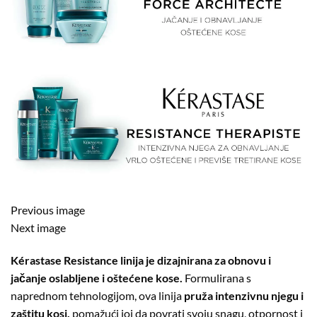
Previous image
Next image
Kérastase Resistance linija je dizajnirana za obnovu i
jačanje oslabljene i oštećene kose.
Formulirana s
naprednom tehnologijom, ova linija
pruža intenzivnu njegu i
zaštitu kosi,
pomažući joj da povrati svoju snagu, otpornost i