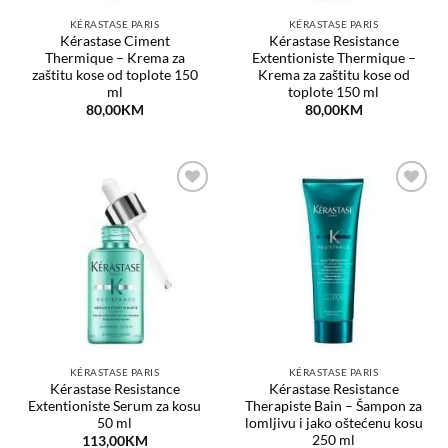
KÉRASTASE PARIS
KÉRASTASE PARIS
Kérastase Ciment
Kérastase Resistance
Thermique – Krema za
Extentioniste Thermique –
zaštitu kose od toplote 150
Krema za zaštitu kose od
ml
toplote 150 ml
80,00
KM
80,00
KM
Dodaj
Dodaj
na
na
listu
listu
želja
želja
KÉRASTASE PARIS
KÉRASTASE PARIS
Kérastase Resistance
Kérastase Resistance
Extentioniste Serum za kosu
Therapiste Bain – Šampon za
50 ml
lomljivu i jako oštećenu kosu
250 ml
113,00
KM