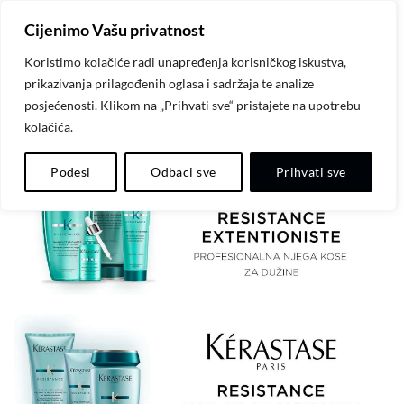
Skip
Cijenimo Vašu privatnost
to
content
Koristimo kolačiće radi unapređenja korisničkog iskustva,
prikazivanja prilagođenih oglasa i sadržaja te analize
KÉRASTASE PARIS – RESISTANCE
posjećenosti. Klikom na „Prihvati sve“ pristajete na upotrebu
kolačića.
Podesi
Odbaci sve
Prihvati sve