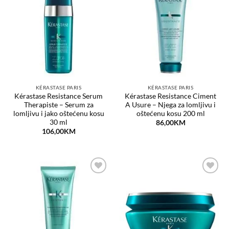
Dodaj
Dodaj
na
na
listu
listu
želja
želja
KÉRASTASE PARIS
KÉRASTASE PARIS
Kérastase Resistance Serum
Kérastase Resistance Ciment
Therapiste – Serum za
A Usure – Njega za lomljivu i
lomljivu i jako oštećenu kosu
oštećenu kosu 200 ml
30 ml
86,00
KM
106,00
KM
Dodaj
Dodaj
na
na
listu
listu
želja
želja