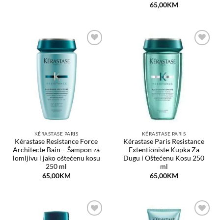
65,00
KM
Dodaj
Dodaj
na
na
listu
listu
želja
želja
KÉRASTASE PARIS
KÉRASTASE PARIS
Kérastase Resistance Force
Kérastase Paris Resistance
Architecte Bain – Šampon za
Extentioniste Kupka Za
lomljivu i jako oštećenu kosu
Dugu i Oštećenu Kosu 250
250 ml
ml
65,00
KM
65,00
KM