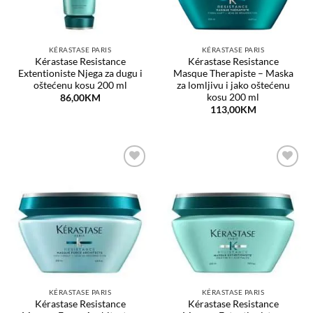
KÉRASTASE PARIS
KÉRASTASE PARIS
Kérastase Resistance
Kérastase Resistance
Extentioniste Njega za dugu i
Masque Therapiste – Maska
oštećenu kosu 200 ml
za lomljivu i jako oštećenu
kosu 200 ml
86,00
KM
113,00
KM
Dodaj
Dodaj
na
na
listu
listu
želja
želja
KÉRASTASE PARIS
KÉRASTASE PARIS
Kérastase Resistance
Kérastase Resistance