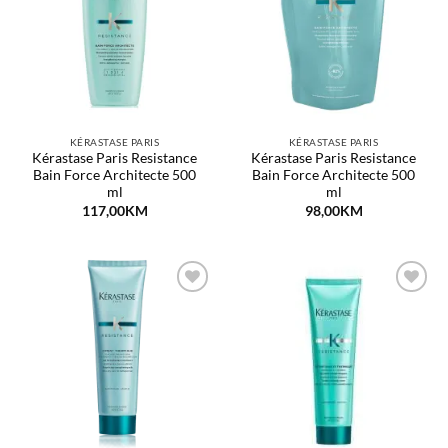
listu
listu
želja
želja
KÉRASTASE PARIS
KÉRASTASE PARIS
Kérastase Paris Resistance
Kérastase Paris Resistance
Bain Force Architecte 500
Bain Force Architecte 500
ml
ml
117,00
KM
98,00
KM
Dodaj
Dodaj
na
na
listu
listu
želja
želja