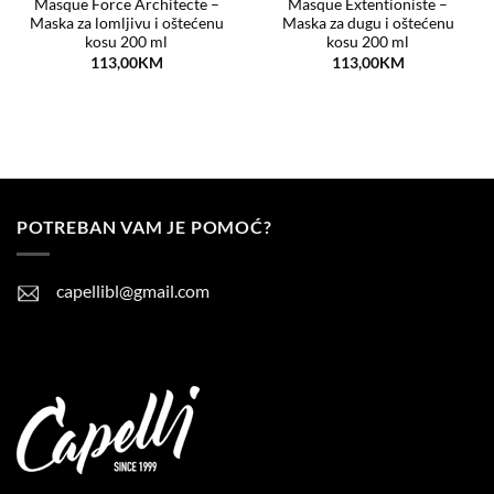
Masque Force Architecte –
Masque Extentioniste –
Maska za lomljivu i oštećenu
Maska za dugu i oštećenu
kosu 200 ml
kosu 200 ml
113,00
KM
113,00
KM
POTREBAN VAM JE POMOĆ?
capellibl@gmail.com