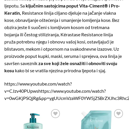
ljepotu. Sa
ključnim sastojcima poput Vita-Ciment® i Pro-
Keratin,
Resistance linija ciljano djeluje na jačanje vlakna
kose, obnavljanje oštećenja i smanjenje lomljenja kose. Bez
obzira jeste li suočeni s lomljivom kosom od tretmana
bojanja ili čestog stiliziranja, Kérastase Resistance linija
pruža potrebnu njegu i obnovu vašoj kosi, ostavljajući je
blistavom, mekom i otpornom na svakodnevne izazove. Uz
proizvode poput kupki, maski, seruma i sprejeva, ova linija je
savršen saveznik
za sve koji žele osnažiti i obnoviti svoju
kosu
kako bi se vratila njezina prirodna ljepota i sjaj.
https://www.youtube.com/watch?
v=CJzv40PUpwshttps://www.youtube.com/watch?
v=0wGKjPSQjRg&pp=ygUUcmVzaWF0YW5jZSBrZXJhc3Rh
Dodaj
Dodaj
na
na